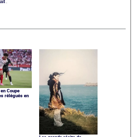
ant
.
s en Coupe
es rélégués en
Les grands récits de