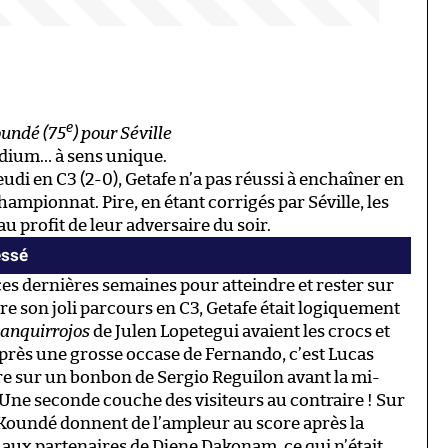
e
oundé (75
) pour Séville
odium… à sens unique.
udi en C3 (2-0), Getafe n’a pas réussi à enchaîner en
ampionnat. Pire, en étant corrigés par Séville, les
u profit de leur adversaire du soir.
essé
es dernières semaines pour atteindre et rester sur
re son joli parcours en C3, Getafe était logiquement
lanquirrojos
de Julen Lopetegui avaient les crocs et
Après une grosse occase de Fernando, c’est Lucas
re sur un bonbon de Sergio Reguilon avant la mi-
? Une seconde couche des visiteurs au contraire ! Sur
 Koundé donnent de l’ampleur au score après la
e aux partenaires de Djene Dakonam, ce qui n’était