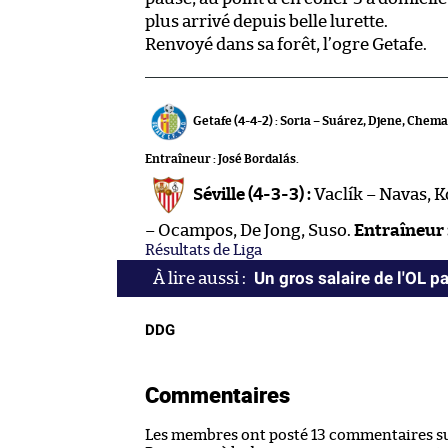
plus arrivé depuis belle lurette.
Renvoyé dans sa forêt, l’ogre Getafe.
Getafe (4-4-2) : Soria – Suárez, Djene, Chem
Entraîneur
: José Bordalás.
Séville (4-3-3) :
Vaclík – Navas, K
– Ocampos, De Jong, Suso.
Entraîneur 
Résultats de Liga
Un gros salaire de l'OL pa
DDG
Commentaires
Les membres ont posté 13 commentaires sur