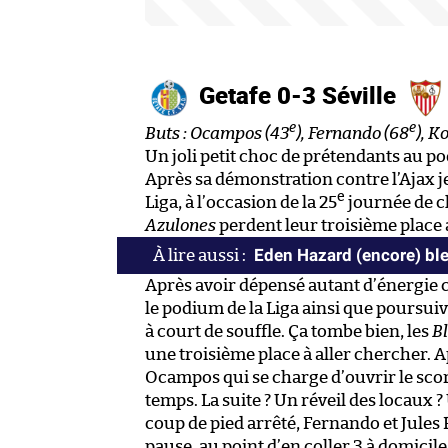
Getafe 0-3 Séville
e
e
Buts : Ocampos (43
), Fernando (68
), K
Un joli petit choc de prétendants au p
Après sa démonstration contre l’Ajax je
e
Liga, à l’occasion de la 25
journée de ch
Azulones
perdent leur troisième place a
Eden Hazard (encore) bl
Après avoir dépensé autant d’énergie c
le podium de la Liga ainsi que poursuiv
à court de souffle. Ça tombe bien, les
B
une troisième place à aller chercher. 
Ocampos qui se charge d’ouvrir le sco
temps. La suite ? Un réveil des locaux 
coup de pied arrêté, Fernando et Jules
pause, au point d’en coller 3 à domicil