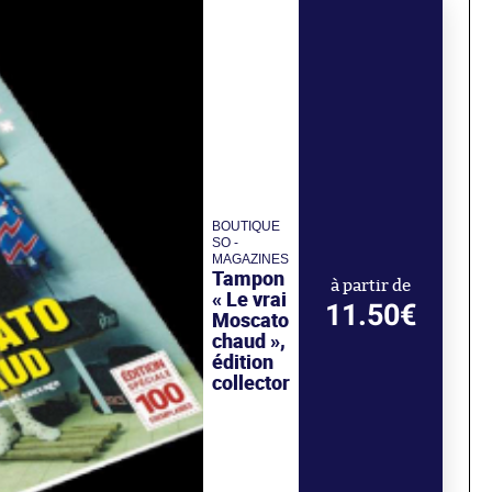
BOUTIQUE
SO -
MAGAZINES
Tampon
à partir de
« Le vrai
11.50€
Moscato
chaud »,
édition
collector