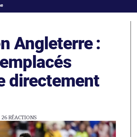
ne
n Angleterre :
 remplacés
e directement
26
RÉACTIONS