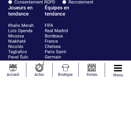
Consentement RGPD
Recrutement
Joueurs en
Équipes en
tendance
tendance
Khalis Merah
FIFA
Loïs Openda
Real Madrid
Moussa
Bordeaux
Niakhaté
France
Nicolás
Chelsea
Tagliafico
Paris Saint-
Pavel Šulc
Germain
Gauthier Hein
Olympique
1
Lionel Messi
lyonnais
Gonzalo
AC Milan
Accueil
Actus
Boutique
Forum
Menu
García Torres
RC Strasbourg
Gio Reyna
RC Lens
Leandro
Paredes