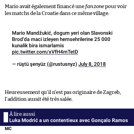
Mario avait également financé une
fan zone
pour voir
les matchs de la Croatie dans ce même village.
Mario Mandžukić, dogum yeri olan Slavonski
Brod’da maci izleyen hemsehrilerine 25 000
kunalik bira ismarlamis
pic.twitter.com/xVfH4mTetD
— rüştü şenyüz (@rustusnyz)
July 8, 2018
Heureusement qu’il n’est pas originaire de Zagreb,
l’addition aurait été très salée.
Luka Modrić a un contentieux avec Gonçalo Ramos
MC