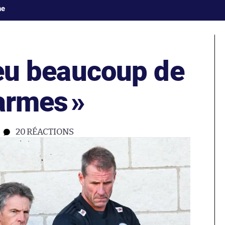
ne
 eu beaucoup de
larmes
»
20
RÉACTIONS