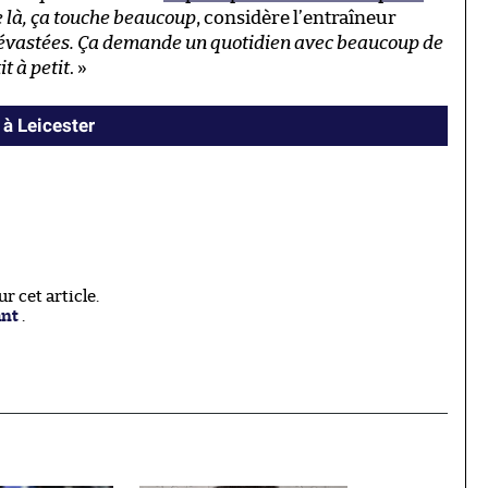
e là, ça touche beaucoup
, considère l’entraîneur
dévastées. Ça demande un quotidien avec beaucoup de
t à petit
. »
 à Leicester
 cet article.
ant
.