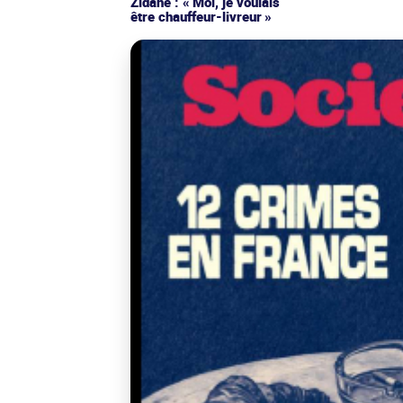
Zidane : « Moi, je voulais
être chauffeur-livreur »