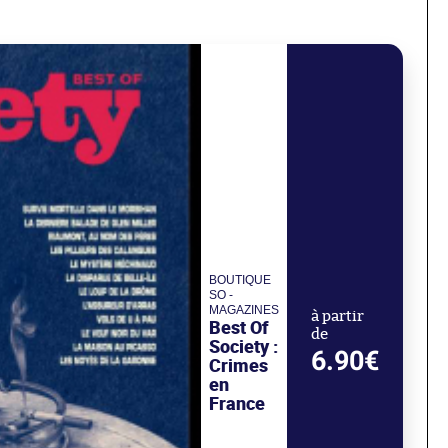
BOUTIQUE
SO -
MAGAZINES
à partir
Best Of
de
Society :
6.90€
Crimes
en
France