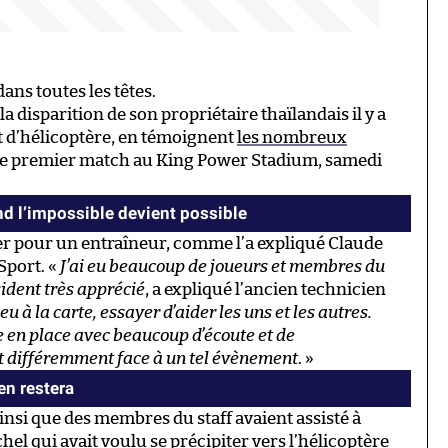
ns toutes les têtes.
a disparition de son propriétaire thaïlandais il y a
t d’hélicoptère, en témoignent
les nombreux
e premier match au King Power Stadium, samedi
d l’impossible devient possible
rer pour un entraîneur, comme l’a expliqué Claude
Sport. «
J’ai eu beaucoup de joueurs et membres du
sident très apprécié
, a expliqué l’ancien technicien
eu à la carte, essayer d’aider les uns et les autres.
e en place avec beaucoup d’écoute et de
 différemment face à un tel évènement
. »
 en restera
insi que des membres du staff avaient assisté à
chel qui avait voulu
se précipiter vers l’hélicoptère