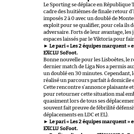
Le Sporting se déplace en République T
cadre des huitièmes de finale retour d’E
imposés 2 à 0 avec un doublé de Monter
exploit pour se qualifier, pour cela i
adversaire. Forts de leur avantage, les 
espaces laissés par le Viktoria pour fair
►
Le pari « Les 2 équipes marquent » e
EXCLU SoFoot.
Bonne nouvelle pour les Lisboètes, le r
dernier match de Liga Nos a permis au
un doublé en 30 minutes. Cependant, le S
réalisé un parcours parfait à domicile
Cette rencontre s’annonce plaisante et 
pour retourner cette situation mal emb
quasiment lors de tous ses déplacemen
souvent fait preuve de fébrilité défens
déplacements en LDC et EL).
►
Le pari « Les 2 équipes marquent » e
EXCLU SoFoot.