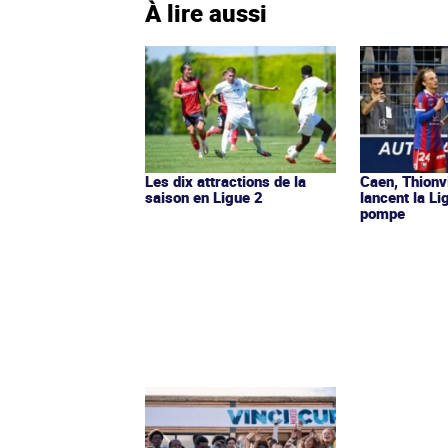
À lire aussi
Les dix attractions de la
Caen, Thionv
saison en Ligue 2
lancent la L
pompe