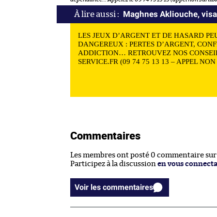
Maghnes Akliouche, visag
LES JEUX D’ARGENT ET DE HASARD PE
DANGEREUX : PERTES D’ARGENT, CONF
ADDICTION… RETROUVEZ NOS CONSEIL
SERVICE.FR (09 74 75 13 13 – APPEL NO
Commentaires
Les membres ont posté 0 commentaire sur c
Participez à la discussion
en vous connect
Voir les commentaires