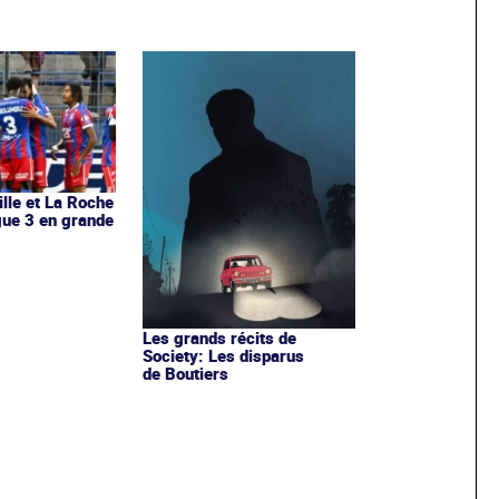
ille et La Roche
igue 3 en grande
Les grands récits de
Society: Les disparus
de Boutiers