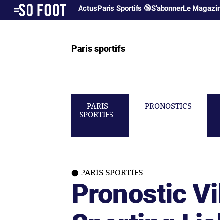
Actus
Paris Sportifs 🔞
S'abonner
Le Magazi
Paris sportifs
PARIS
PRONOSTICS
SPORTIFS
PARIS SPORTIFS
Pronostic Vi