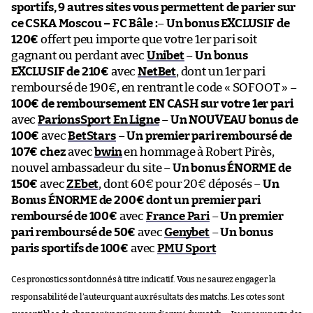
sportifs, 9 autres sites vous permettent de parier sur
ce CSKA Moscou – FC Bâle :
–
Un bonus EXCLUSIF de
120€
offert peu importe que votre 1er pari soit
gagnant ou perdant avec
Unibet
–
Un bonus
EXCLUSIF de 210€
avec
NetBet
, dont un 1er pari
remboursé de 190€, en rentrant le code « SOFOOT » –
100€ de remboursement EN CASH sur votre 1er pari
avec
ParionsSport En Ligne
–
Un NOUVEAU bonus de
100€
avec
BetStars
–
Un premier pari remboursé de
107€ chez
avec
bwin
en hommage à Robert Pirès,
nouvel ambassadeur du site –
Un bonus ÉNORME de
150€
avec
ZEbet
, dont 60€ pour 20€ déposés –
Un
Bonus ÉNORME de 200€ dont un premier pari
remboursé de 100€
avec
France Pari
–
Un premier
pari remboursé de 50€
avec
Genybet
–
Un bonus
paris sportifs de 100€
avec
PMU Sport
Ces pronostics sont donnés à titre indicatif. Vous ne saurez engager la
responsabilité de l’auteur quant aux résultats des matchs. Les cotes sont