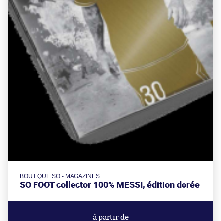
BOUTIQUE SO - MAGAZINES
SO FOOT collector 100% MESSI, édition dorée
à partir de