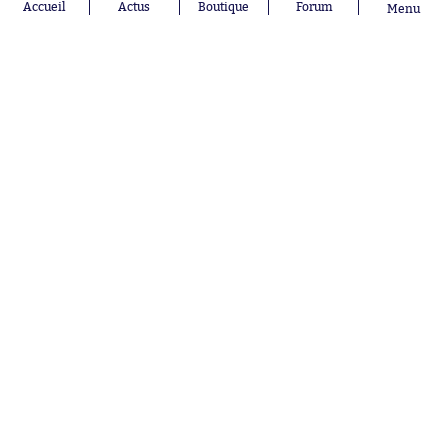
Neymar
Olympique
Accueil
Actus
Boutique
Forum
Menu
Khalis Merah
lyonnais
Loïs Openda
FIFA
Moussa
Real Madrid
Niakhaté
RC Strasbourg
Nicolás
AC Milan
Tagliafico
France
Pavel Šulc
RC Lens
Josh Maja
Gauthier Hein