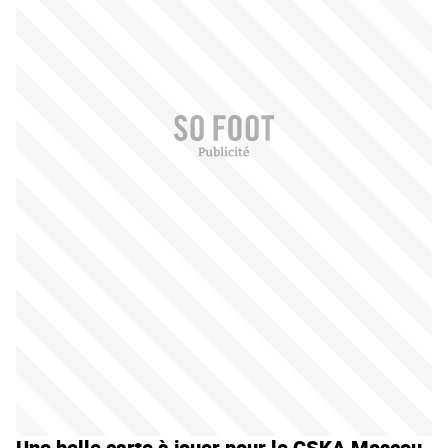
Une belle carte à jouer pour le CSKA Moscou