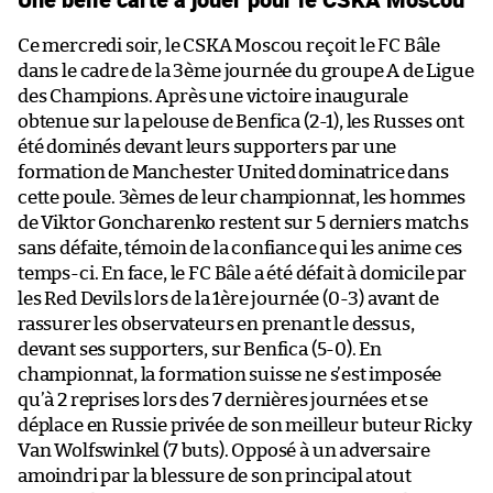
Ce mercredi soir, le CSKA Moscou reçoit le FC Bâle
dans le cadre de la 3ème journée du groupe A de Ligue
des Champions. Après une victoire inaugurale
obtenue sur la pelouse de Benfica (2-1), les Russes ont
été dominés devant leurs supporters par une
formation de Manchester United dominatrice dans
cette poule. 3èmes de leur championnat, les hommes
de Viktor Goncharenko restent sur 5 derniers matchs
sans défaite, témoin de la confiance qui les anime ces
temps-ci. En face, le FC Bâle a été défait à domicile par
les Red Devils lors de la 1ère journée (0-3) avant de
rassurer les observateurs en prenant le dessus,
devant ses supporters, sur Benfica (5-0). En
championnat, la formation suisse ne s’est imposée
qu’à 2 reprises lors des 7 dernières journées et se
déplace en Russie privée de son meilleur buteur Ricky
Van Wolfswinkel (7 buts). Opposé à un adversaire
amoindri par la blessure de son principal atout