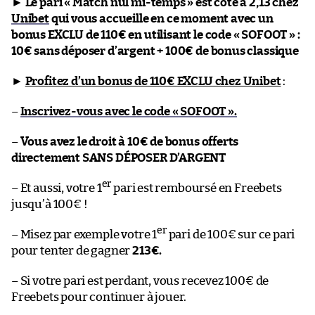
►
Le pari « Match nul mi-temps » est coté à 2,13 chez
Unibet
qui vous accueille en ce moment avec un
bonus EXCLU de 110€ en utilisant le code « SOFOOT » :
10€ sans déposer d’argent + 100€ de bonus classique
►
Profitez d’un bonus de 110€ EXCLU chez Unibet
:
–
Inscrivez-vous avec le code « SOFOOT ».
–
Vous avez le droit à 10€ de bonus offerts
directement SANS DÉPOSER D’ARGENT
er
– Et aussi, votre 1
pari est remboursé en Freebets
jusqu’à 100€ !
er
– Misez par exemple votre 1
pari de 100€ sur ce pari
pour tenter de gagner
213€.
– Si votre pari est perdant, vous recevez 100€ de
Freebets pour continuer à jouer.