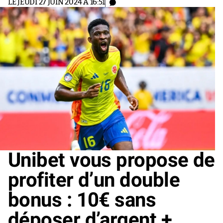
LE JEUDI 27 JUIN 2024 À 16:51
Unibet vous propose de
profiter d’un double
bonus : 10€ sans
déposer d’argent +