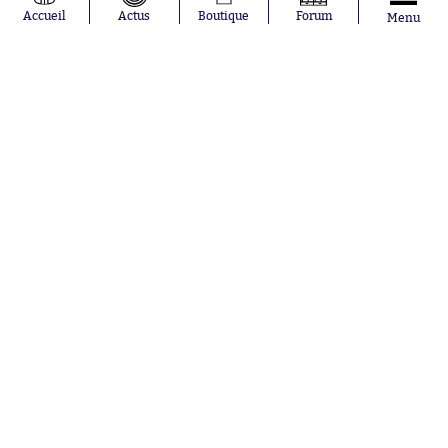
SOCIETY #137, affaire Xavier Dupont de
Accueil
Actus
Boutique
Forum
Menu
Ligonnès Partie 2
à partir de
8.90€
Abonnements
Contacts
La boutique SO PRESS
Mentions légales
Conditions générales d'utilisation
Publicité
Consentement RGPD
Recrutement
Joueurs en
Équipes en
tendance
tendance