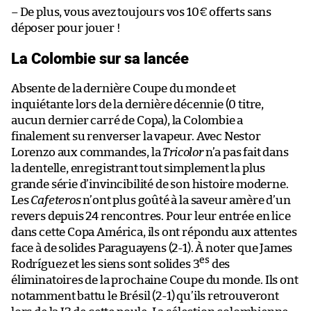
– De plus, vous avez toujours vos 10€ offerts sans
déposer pour jouer !
La Colombie sur sa lancée
Absente de la dernière Coupe du monde et
inquiétante lors de la dernière décennie (0 titre,
aucun dernier carré de Copa), la Colombie a
finalement su renverser la vapeur. Avec Nestor
Lorenzo aux commandes, la
Tricolor
n’a pas fait dans
la dentelle, enregistrant tout simplement la plus
grande série d’invincibilité de son histoire moderne.
Les
Cafeteros
n’ont plus goûté à la saveur amère d’un
revers depuis 24 rencontres. Pour leur entrée en lice
dans cette Copa América, ils ont répondu aux attentes
face à de solides Paraguayens (2-1). À noter que James
es
Rodríguez et les siens sont solides 3
des
éliminatoires de la prochaine Coupe du monde. Ils ont
notamment battu le Brésil (2-1) qu’ils retrouveront