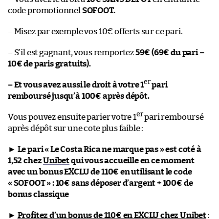
code promotionnel
SOFOOT.
– Misez par exemple vos 10€ offerts sur ce pari.
– S’il est gagnant, vous remportez
59€ (69€ du pari –
10€ de paris gratuits).
er
– Et vous avez aussi le droit à votre 1
pari
remboursé jusqu’à 100€ après dépôt.
er
Vous pouvez ensuite parier votre 1
pari remboursé
après dépôt sur une cote plus faible :
►
Le pari « Le Costa Rica ne marque pas » est coté à
1,52 chez
Unibet
qui vous accueille en ce moment
avec un bonus EXCLU de 110€ en utilisant le code
« SOFOOT » : 10€ sans déposer d’argent + 100€ de
bonus classique
►
Profitez d’un bonus de 110€ en EXCLU chez Unibet
: