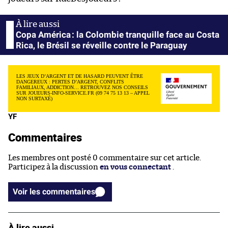
Copa América : la Colombie tranquille face au Costa
Rica, le Brésil se réveille contre le Paraguay
LES JEUX D’ARGENT ET DE HASARD PEUVENT ÊTRE
DANGEREUX : PERTES D’ARGENT, CONFLITS
FAMILIAUX, ADDICTION… RETROUVEZ NOS CONSEILS
SUR JOUEURS-INFO-SERVICE.FR (09 74 75 13 13 – APPEL
NON SURTAXÉ)
YF
Commentaires
Les membres ont posté 0 commentaire sur cet article.
Participez à la discussion
en vous connectant
.
Voir les commentaires
À lire aussi