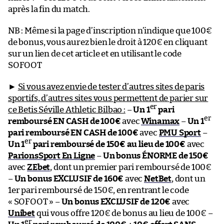
après la fin du match.
NB : Même si la page d’inscription n’indique que 100€
de bonus, vous aurez bien le droit à 120€ en cliquant
sur un lien de cet article et en utilisant le code
SOFOOT
►
Si vous avez envie de tester d’autres sites de paris
sportifs, d’autres sites vous permettent de parier sur
er
ce Betis Séville Athletic Bilbao :
–
Un 1
pari
er
remboursé EN CASH de 100€
avec
Winamax
–
Un 1
pari remboursé EN CASH de 100€
avec
PMU Sport
–
er
Un 1
pari remboursé de 150€ au lieu de 100€
avec
ParionsSport En Ligne
–
Un bonus ÉNORME de 150€
avec
ZEbet
, dont un premier pari remboursé de 100€
–
Un bonus EXCLUSIF de 160€
avec
NetBet
, dont un
1er pari remboursé de 150€, en rentrant le code
« SOFOOT » –
Un bonus EXCLUSIF de 120€
avec
Unibet
qui vous offre 120€ de bonus au lieu de 100€ –
er