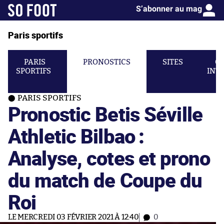
S’abonner au mag
Paris sportifs
PARIS
PRONOSTICS
SITES
C
SPORTIFS
INT
PARIS SPORTIFS
Pronostic Betis Séville
Athletic Bilbao :
Analyse, cotes et prono
du match de Coupe du
Roi
LE MERCREDI 03 FÉVRIER 2021 À 12:40
0