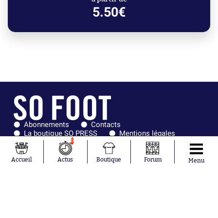
5.50€
Abonnements
Contacts
La boutique SO PRESS
Mentions légales
Conditions générales d'utilisation
Publicité
0
Consentement RGPD
Recrutement
Joueurs en
Équipes en
Accueil
Actus
Boutique
Forum
Menu
tendance
tendance
Maghnes
Paris Saint-
Akliouche
Germain
Mohamed
Olympique de
Salah
Marseille