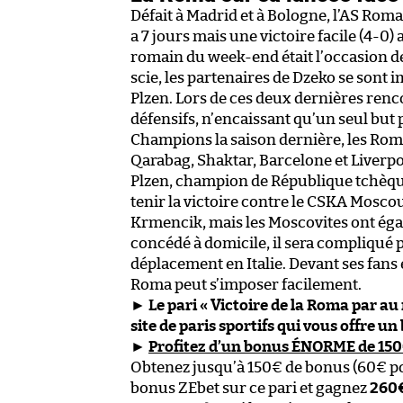
Défait à Madrid et à Bologne, l’AS Roma 
a 7 jours mais une victoire facile (4-0)
romain du week-end était l’occasion de
scie, les partenaires de Dzeko se sont 
Plzen. Lors de ces deux dernières renc
défensifs, n’encaissant qu’un seul but
Champions la saison dernière, les Romai
Qarabag, Shaktar, Barcelone et Liverpo
Plzen, champion de République tchèque 
tenir la victoire contre le CSKA Moscou
Krmencik, mais les Moscovites ont égal
concédé à domicile, il sera compliqué p
déplacement en Italie. Devant ses fans e
Roma peut s’imposer facilement.
►
Le pari « Victoire de la Roma par au 
site de paris sportifs qui vous offre
►
Profitez d’un bonus ÉNORME de 150€
Obtenez jusqu’à 150€ de bonus (60€ p
bonus ZEbet sur ce pari et gagnez
260