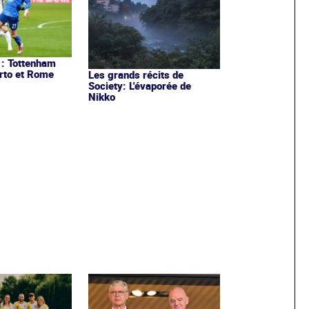
 : Tottenham
rto et Rome
Les grands récits de
Society: L'évaporée de
Nikko