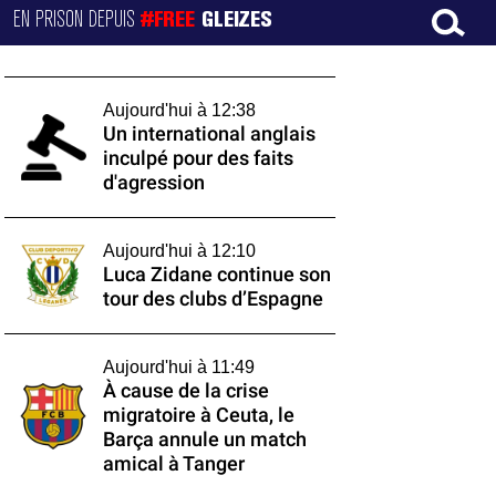
EN PRISON DEPUIS
#FREE
GLEIZES
Aujourd'hui à 12:38
Un international anglais
inculpé pour des faits
d'agression
Aujourd'hui à 12:10
Luca Zidane continue son
tour des clubs d’Espagne
Aujourd'hui à 11:49
À cause de la crise
migratoire à Ceuta, le
Barça annule un match
amical à Tanger