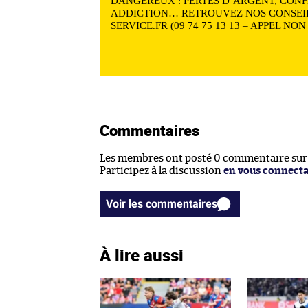
DANGEREUX : PERTES D’ARGENT, CONF
ADDICTION… RETROUVEZ NOS CONSEIL
SERVICE.FR (09 74 75 13 13 – APPEL NO
Commentaires
Les membres ont posté 0 commentaire sur c
Participez à la discussion
en vous connect
Voir les commentaires
À lire aussi