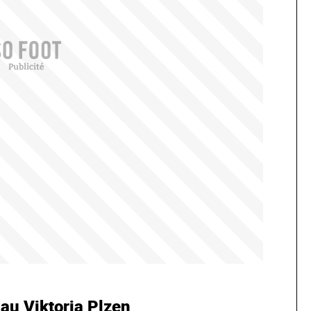
au Viktoria Plzen