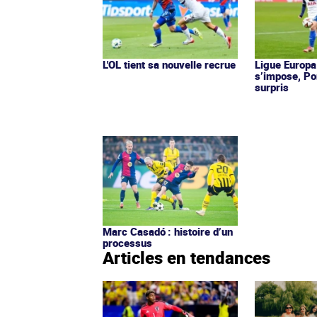
L'OL tient sa nouvelle recrue
Ligue Europa
s’impose, Po
surpris
Marc Casadó : histoire d’un
processus
Articles en tendances