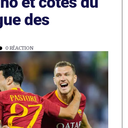
no et cotes du
gue des
0
RÉACTION