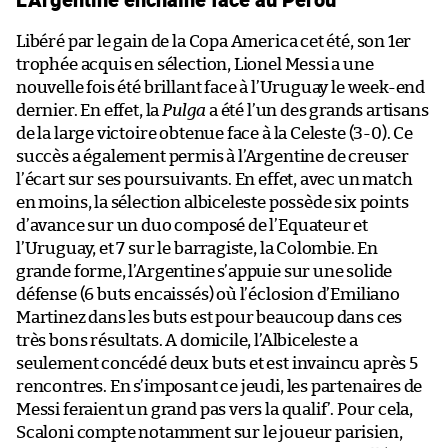
Libéré par le gain de la Copa America cet été, son 1er
trophée acquis en sélection, Lionel Messi a une
nouvelle fois été brillant face à l’Uruguay le week-end
dernier. En effet, la
Pulga
a été l’un des grands artisans
de la large victoire obtenue face à la Celeste (3-0). Ce
succès a également permis à l’Argentine de creuser
l’écart sur ses poursuivants. En effet, avec un match
en moins, la sélection albiceleste possède six points
d’avance sur un duo composé de l’Equateur et
l’Uruguay, et 7 sur le barragiste, la Colombie. En
grande forme, l’Argentine s’appuie sur une solide
défense (6 buts encaissés) où l’éclosion d’Emiliano
Martinez dans les buts est pour beaucoup dans ces
très bons résultats. A domicile, l’Albiceleste a
seulement concédé deux buts et est invaincu après 5
rencontres. En s’imposant ce jeudi, les partenaires de
Messi feraient un grand pas vers la qualif’. Pour cela,
Scaloni compte notamment sur le joueur parisien,