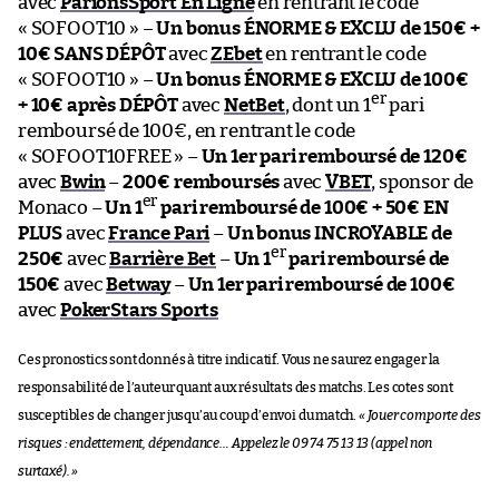
avec
ParionsSport En Ligne
en rentrant le code
« SOFOOT10 » –
Un bonus ÉNORME & EXCLU de 150€ +
10€ SANS DÉPÔT
avec
ZEbet
en rentrant le code
« SOFOOT10 » –
Un bonus ÉNORME & EXCLU de 100€
er
+ 10€ après DÉPÔT
avec
NetBet
, dont un 1
pari
remboursé de 100€, en rentrant le code
« SOFOOT10FREE » –
Un 1er pari remboursé de 120€
avec
Bwin
–
200€ remboursés
avec
VBET
, sponsor de
er
Monaco –
Un 1
pari remboursé de 100€ + 50€ EN
PLUS
avec
France Pari
–
Un bonus INCROYABLE de
er
250€
avec
Barrière Bet
–
Un 1
pari remboursé de
150€
avec
Betway
–
Un 1er pari remboursé de 100€
avec
PokerStars Sports
Ces pronostics sont donnés à titre indicatif. Vous ne saurez engager la
responsabilité de l’auteur quant aux résultats des matchs. Les cotes sont
susceptibles de changer jusqu’au coup d’envoi du match.
« Jouer comporte des
risques : endettement, dépendance… Appelez le 09 74 75 13 13 (appel non
surtaxé). »