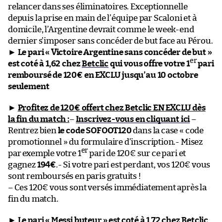
relancer dans ses éliminatoires. Exceptionnelle
depuis la prise en main de l’équipe par Scaloni et à
domicile, l’Argentine devrait comme le week-end
dernier s’imposer sans concéder de but face au Pérou.
►
Le pari « Victoire Argentine sans concéder de but »
er
est coté à 1,62 chez
Betclic
qui vous offre votre 1
pari
remboursé de 120€ en EXCLU jusqu’au 10 octobre
seulement
►
Profitez de 120€ offert chez Betclic EN EXCLU dès
la fin du match :
–
Inscrivez-vous en cliquant ici
–
Rentrez bien
le code SOFOOT120
dans la case « code
promotionnel » du formulaire d’inscription.- Misez
er
par exemple votre 1
pari de 120€ sur ce pari et
gagnez
194€
.- Si votre pari est perdant, vos 120€ vous
sont remboursés en paris gratuits !
– Ces 120€ vous sont versés immédiatement après la
fin du match.
►
Le pari « Messi buteur » est coté à 1,72 chez
Betclic