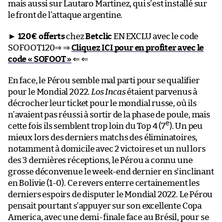
mais aussi sur Lautaro Martinez, qui s’est installé sur
le front de l’attaque argentine.
►
120€ offerts
chez
Betclic
EN EXCLU avec le code
SOFOOT120⇒ ⇒
Cliquez ICI pour en profiter avec le
code « SOFOOT »
⇐ ⇐
En face, le Pérou semble mal parti pour se qualifier
pour le Mondial 2022.
Los Incas
étaient parvenus à
décrocher leur ticket pour le mondial russe, où ils
n’avaient pas réussi à sortir de la phase de poule, mais
e
cette fois ils semblent trop loin du Top 4 (7
). Un peu
mieux lors des derniers matchs des éliminatoires,
notamment à domicile avec 2 victoires et un nul lors
des 3 dernières réceptions, le Pérou a connu une
grosse déconvenue le week-end dernier en s’inclinant
en Bolivie (1-0). Ce revers enterre certainement les
derniers espoirs de disputer le Mondial 2022. Le Pérou
pensait pourtant s’appuyer sur son excellente Copa
America, avec une demi-finale face au Brésil, pour se