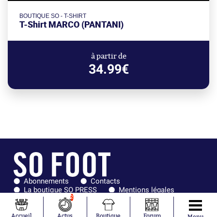
BOUTIQUE SO - T-SHIRT
T-Shirt MARCO (PANTANI)
à partir de
34.99€
Abonnements
Contacts
La boutique SO PRESS
Mentions légales
Conditions générales d'utilisation
Publicité
2
Consentement RGPD
Recrutement
Joueurs en
Équipes en
Accueil
Actus
Boutique
Forum