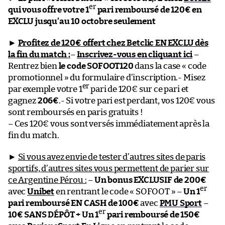
er
qui vous offre votre 1
pari remboursé de 120€ en
EXCLU jusqu’au 10 octobre seulement
►
Profitez de 120€ offert chez Betclic EN EXCLU dès
la fin du match :
–
Inscrivez-vous en cliquant ici
–
Rentrez bien
le code SOFOOT120
dans la case « code
promotionnel » du formulaire d’inscription.- Misez
er
par exemple votre 1
pari de 120€ sur ce pari et
gagnez
206€
.- Si votre pari est perdant, vos 120€ vous
sont remboursés en paris gratuits !
– Ces 120€ vous sont versés immédiatement après la
fin du match.
►
Si vous avez envie de tester d’autres sites de paris
sportifs, d’autres sites vous permettent de parier sur
ce Argentine Pérou :
–
Un bonus EXCLUSIF de 200€
er
avec
Unibet
en rentrant le code « SOFOOT » –
Un 1
pari remboursé EN CASH de 100€
avec
PMU Sport
–
er
10€ SANS DÉPÔT + Un 1
pari remboursé de 150€