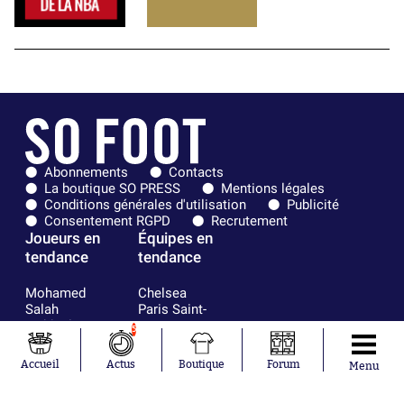
Abonnements
Contacts
La boutique SO PRESS
Mentions légales
Conditions générales d'utilisation
Publicité
Consentement RGPD
Recrutement
Joueurs en
Équipes en
tendance
tendance
Mohamed
Chelsea
Salah
Paris Saint-
Mykhailo
Germain
5
Mudryk
Bordeaux
Neymar
Olympique
Accueil
Actus
Boutique
Forum
Menu
Khalis Merah
lyonnais
Loïs Openda
FIFA