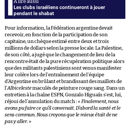
Les clubs israéliens continueront à jouer
pendant le shabat
Pour information, la Fédération argentine devait
recevoir, en fonction de la participation de son
capitaine, un chèque estimé entre deux et trois
millions de dollars selon la presse locale. La Palestine,
de son côté, a jugé que le changement de lieu de la
rencontre était de la pure récupération politique alors
que des militants palestiniens sont venus manifester
leur colère lors de l’entraînement de l’équipe
d’Argentine en brûlant et brandissant des maillots de
l’
Albiceleste
maculés de peinture rouge sang. Dans un
entretien à la chaîne ESPN, Gonzalo Higuaín s’est, lui,
réjoui de l’annulation du match : «
Finalement, nous
avons pu faire ce qu’il convenait. D’abord la santé et le
sens commun. Nous croyons que le mieux était de ne
pas y aller.
»