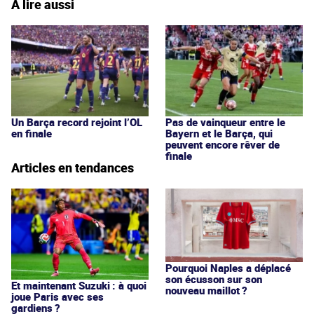
À lire aussi
Un Barça record rejoint l’OL
Pas de vainqueur entre le
en finale
Bayern et le Barça, qui
peuvent encore rêver de
finale
Articles en tendances
Pourquoi Naples a déplacé
son écusson sur son
Et maintenant Suzuki : à quoi
nouveau maillot ?
joue Paris avec ses
gardiens ?