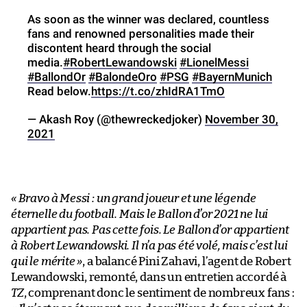
As soon as the winner was declared, countless
fans and renowned personalities made their
discontent heard through the social
media.
#RobertLewandowski
#LionelMessi
#BallondOr
#BalondeOro
#PSG
#BayernMunich
Read below.
https://t.co/zhIdRA1TmO
— Akash Roy (@thewreckedjoker)
November 30,
2021
« Bravo à Messi : un grand joueur et une légende
éternelle du football. Mais le Ballon d’or 2021 ne lui
appartient pas. Pas cette fois. Le Ballon d’or appartient
à Robert Lewandowski. Il n’a pas été volé, mais c’est lui
qui le mérite »
, a balancé Pini Zahavi, l’agent de Robert
Lewandowski, remonté, dans un entretien accordé à
TZ
, comprenant donc le sentiment de nombreux fans :