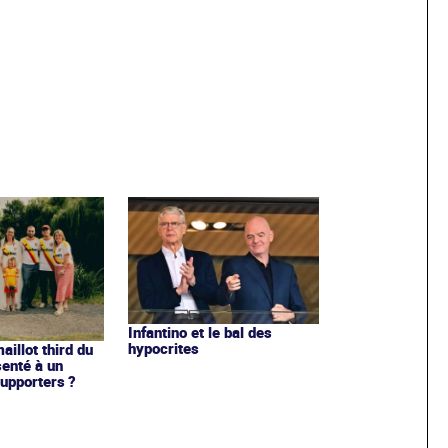
Infantino et le bal des
hypocrites
illot third du
enté à un
upporters ?