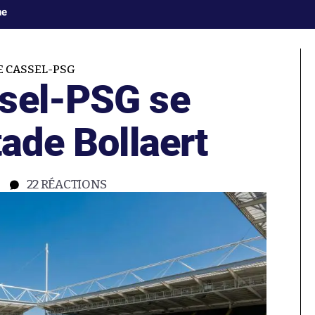
ne
E CASSEL-PSG
sel-PSG se
tade Bollaert
22
RÉACTIONS