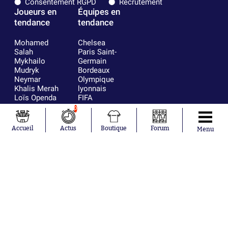
Consentement RGPD
Recrutement
Joueurs en
Équipes en
tendance
tendance
Mohamed
Chelsea
Salah
Paris Saint-
Mykhailo
Germain
Mudryk
Bordeaux
Neymar
Olympique
Khalis Merah
lyonnais
Loïs Openda
FIFA
Moussa
Real Madrid
0
Niakhaté
RC Strasbourg
Nicolás
AC Milan
Accueil
Actus
Boutique
Forum
Menu
Tagliafico
France
Pavel Šulc
RC Lens
Josh Maja
Gauthier Hein