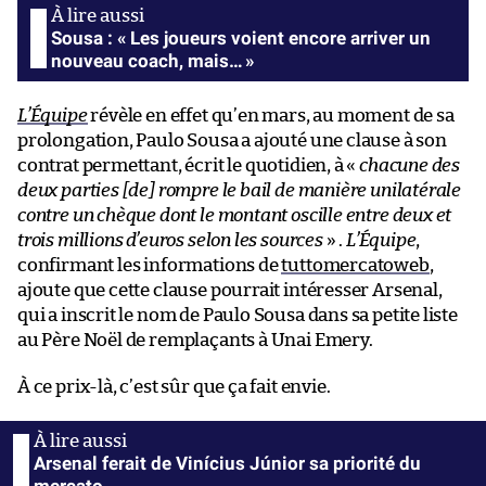
Sousa : « Les joueurs voient encore arriver un
nouveau coach, mais… »
L’Équipe
révèle en effet qu’en mars, au moment de sa
prolongation, Paulo Sousa a ajouté une clause à son
contrat permettant, écrit le quotidien, à «
chacune des
deux parties [de] rompre le bail de manière unilatérale
contre un chèque dont le montant oscille entre deux et
trois millions d’euros selon les sources
» .
L’Équipe
,
confirmant les informations de
tuttomercatoweb
,
ajoute que cette clause pourrait intéresser Arsenal,
qui a inscrit le nom de Paulo Sousa dans sa petite liste
au Père Noël de remplaçants à Unai Emery.
À ce prix-là, c’est sûr que ça fait envie.
Arsenal ferait de Vinícius Júnior sa priorité du
mercato