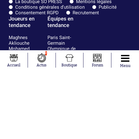
La boutique SO PRESS
Mentions légales
Conditions générales d'utilisation
Publicité
Consentement RGPD
Recrutement
Joueurs en
Équipes en
tendance
tendance
Maghnes
Paris Saint-
Akliouche
Germain
Mohamed
Olympique de
Salah
Marseille
0
Lionel Messi
Real Madrid
Ferrán Torres
FIFA
Accueil
Actus
Boutique
Forum
Menu
Kilian Corredor
Olympique
Franco
lyonnais
Mastantuono
AS Monaco
Orel Mangala
FC Barcelone
Rio Mavuba
Argentine
Rodri
RC Strasbourg
Mika Godts
Trabzonspor