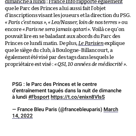
dimanche à lundi
;
France Info rapporte également
que le Parc des Princes a lui aussi fait l’objet
d’inscriptions visant les joueurs et la direction du PSG.
« Paris c’est nous »
,
« Leo/Nasser, loin de nos terres »
ou
encore
« Paris ne sera jamais qatari »
. Voilà ce qu’on
pouvait lire en se baladant aux abords du Parc des
Princes ce lundi matin. De plus,
Le Parisien
explique
que le siège du club, à Boulogne-Billancourt, a
également été visé par des tags dans lesquels le
propriétaire est visé :
« QSI, 10 années de médiocrité »
.
PSG : le Parc des Princes et le centre
d’entraînement tagués dans la nuit de dimanche
à lundi
#Fbsport
https://t.co/enixn8VlsS
— France Bleu Paris (@francebleuparis)
March
14, 2022