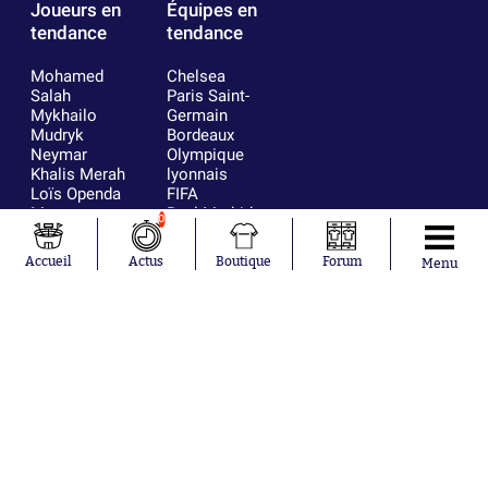
Joueurs en
Équipes en
tendance
tendance
Mohamed
Chelsea
Salah
Paris Saint-
Mykhailo
Germain
Mudryk
Bordeaux
Neymar
Olympique
Khalis Merah
lyonnais
Loïs Openda
FIFA
Moussa
Real Madrid
0
Niakhaté
RC Strasbourg
Nicolás
AC Milan
Accueil
Actus
Boutique
Forum
Menu
Tagliafico
France
Pavel Šulc
RC Lens
Josh Maja
Gauthier Hein