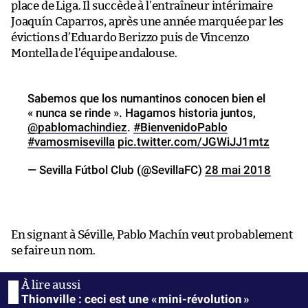
place de Liga. Il succède à l’entraîneur intérimaire
Joaquín Caparros, après une année marquée par les
évictions d’Eduardo Berizzo puis de Vincenzo
Montella de l’équipe andalouse.
Sabemos que los numantinos conocen bien el
« nunca se rinde ». Hagamos historia juntos,
@pablomachindiez
.
#BienvenidoPablo
#vamosmisevilla
pic.twitter.com/JGWiJJ1mtz
— Sevilla Fútbol Club (@SevillaFC)
28 mai 2018
En signant à Séville, Pablo Machín veut probablement
se faire un nom.
Thionville : ceci est une « mini-révolution »