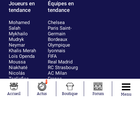
Joueurs en
Équipes en
tendance
tendance
Mohamed
Chelsea
Salah
Paris Saint-
Mykhailo
Germain
Mudryk
Bordeaux
Neymar
Olympique
Khalis Merah
lyonnais
Loïs Openda
FIFA
Moussa
Real Madrid
Niakhaté
RC Strasbourg
Nicolás
AC Milan
Tagliafico
France
0
Pavel Šulc
RC Lens
Josh Maja
Accueil
Actus
Boutique
Forum
Menu
Gauthier Hein