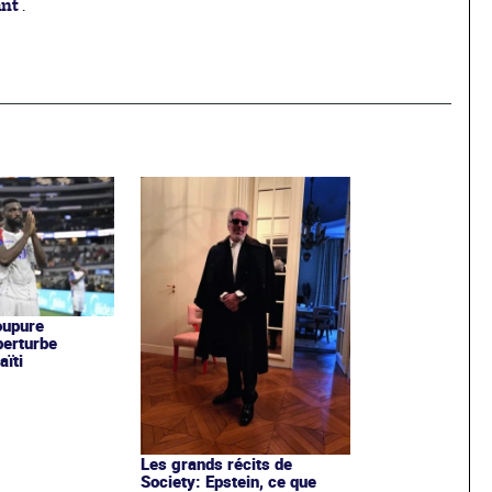
ant
.
oupure
 perturbe
ïti
Les grands récits de
Society: Epstein, ce que