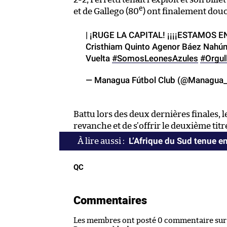
e
et de Gallego (80
) ont finalement douc
| ¡RUGE LA CAPITAL! ¡¡¡¡ESTAMOS EN
Cristhiam Quinto Agenor Báez Nahúm
Vuelta
#SomosLeonesAzules
#Orgul
— Managua Fútbol Club (@Managua
Battu lors des deux dernières finales, 
revanche et de s’offrir le deuxième titr
L’Afrique du Sud tenue e
QC
Commentaires
Les membres ont posté 0 commentaire sur c