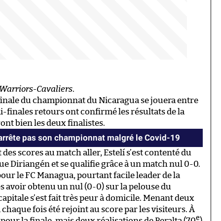
Warriors-Cavaliers
.
 finale du championnat du Nicaragua se jouera entre
i-finales retours ont confirmé les résultats de la
ont bien les deux finalistes.
’arrête pas son championnat malgré le Covid-19
t des scores au match aller, Estelí s’est contenté du
 Diriangén et se qualifie grâce à un match nul 0-0.
our le FC Managua, pourtant facile leader de la
avoir obtenu un nul (0-0) sur la pelouse du
 capitale s’est fait très peur à domicile. Menant deux
 chaque fois été rejoint au score par les visiteurs. À
e
et pour la finale, mais deux réalisations de Peralta (70
)