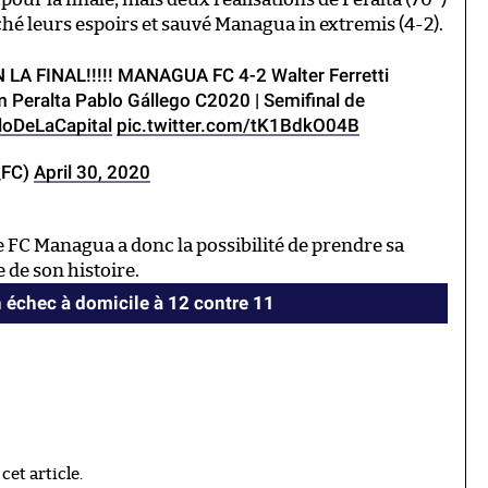
hé leurs espoirs et sauvé Managua in extremis (4-2).
 LA FINAL!!!!! MANAGUA FC 4-2 Walter Ferretti
 Peralta Pablo Gállego C2020 | Semifinal de
loDeLaCapital
pic.twitter.com/tK1BdkO04B
_FC)
April 30, 2020
le FC Managua a donc la possibilité de prendre sa
e de son histoire.
n échec à domicile à 12 contre 11
et article.