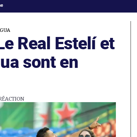
ne
AGUA
Le Real Estelí et
ua sont en
RÉACTION