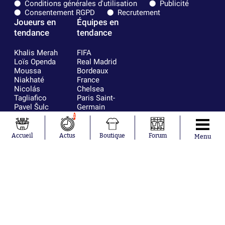
Conditions générales d'utilisation
Publicité
Consentement RGPD
Recrutement
Joueurs en
Équipes en
tendance
tendance
Khalis Merah
FIFA
Loïs Openda
Real Madrid
Moussa
Bordeaux
Niakhaté
France
Nicolás
Chelsea
Tagliafico
Paris Saint-
Pavel Šulc
Germain
Gauthier Hein
Olympique
1
Lionel Messi
lyonnais
Gonzalo
AC Milan
Accueil
Actus
Boutique
Forum
Menu
García Torres
RC Strasbourg
Gio Reyna
RC Lens
Leandro
Paredes