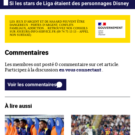
Si les stars de Liga étaient des personnages Disney
LES JEUX D’ARGENT ET DE HASARD PEUVENT ÊTRE
DANGEREUX : PERTES D’ARGENT, CONFLITS
FAMILIAUX, ADDICTION… RETROUVEZ NOS CONSEILS
SUR JOUEURS-INFO-SERVICE.FR (09 74 75 13 13 – APPEL
NON SURTAXÉ)
Commentaires
Les membres ont posté 0 commentaire sur cet article.
Participez à la discussion
en vous connectant
.
Voir les commentaires
À lire aussi