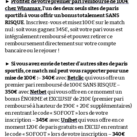
►
Profitez de votre premier pari remboursé de 100€
chez Winamax
, l’un des deux seuls sites de paris
sportifs à vous offrir un bonus totalement SANS
RISQUE
. Inscrivez-vous et misez 100€ sur le match
nul : soit vous gagnez 345€, soit votre pari vous est
intégralement remboursé et pouvez retirer ce
remboursement directement sur votre compte
bancaire ou le rejouer !
►
Si vous avez envie de tester d’autres sites de paris
sportifs, ce match nul peut vous rapporter pour une
mise de 100€ :
–
340€
avec
Betclic
qui vous offre un
premier pari remboursé de 100€ SANS RISQUE –
350€
avec
Netbet
qui vous offre en ce moment un
bonus ÉNORME et EXCLUSIF de 210€ (premier pari
remboursé à hauteur de 190€ + 20€ supplémentaires)
en rentrant le code « SOFOOT » lors de votre
inscription –
345€
avec
Unibet
qui vous offre en ce
moment 120€ de paris gratuits en EXCLU en rentrant
le code « SOFOOT » lors de votre inscription –
340€