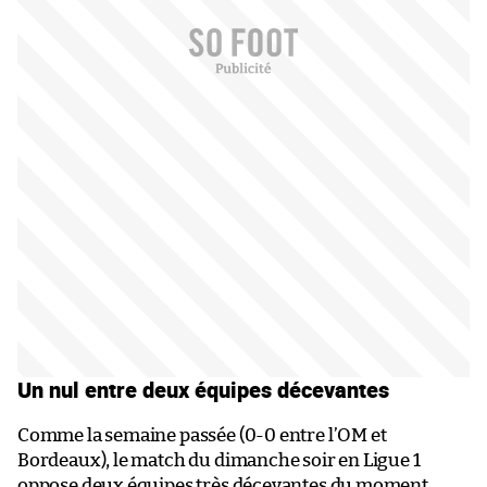
Un nul entre deux équipes décevantes
Comme la semaine passée (0-0 entre l’OM et
Bordeaux), le match du dimanche soir en Ligue 1
oppose deux équipes très décevantes du moment.