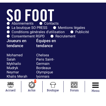
Abonnements
Contacts
La boutique SO PRESS
Mentions légales
Conditions générales d'utilisation
Publicité
Consentement RGPD
Recrutement
Joueurs en
Équipes en
tendance
tendance
Mohamed
Chelsea
Salah
Paris Saint-
Mykhailo
Germain
Mudryk
Bordeaux
Neymar
Olympique
Khalis Merah
lyonnais
Loïs Openda
FIFA
10
Moussa
Real Madrid
Niakhaté
RC Strasbourg
Accueil
Actus
Boutique
Forum
Menu
Nicolás
AC Milan
Tagliafico
France
Pavel Šulc
RC Lens