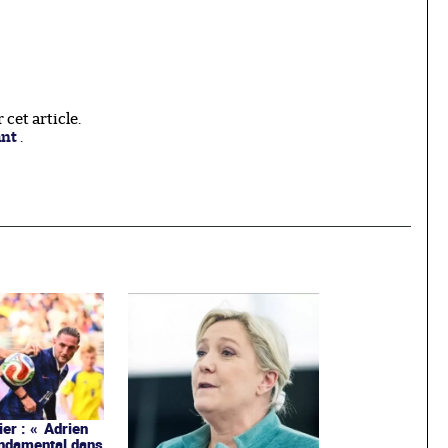
cet article.
ant
.
ier : « Adrien
ondamental dans