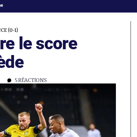
ne
E (0-1)
e le score
uède
5
RÉACTIONS