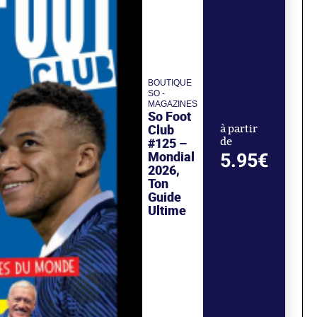
BOUTIQUE
SO -
MAGAZINES
So Foot
Club
à partir
#125 –
de
Mondial
5.95€
2026,
Ton
Guide
Ultime