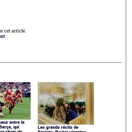
 cet article.
ant
.
ueur entre le
Barça, qui
Les grands récits de
re rêver de
Society: Rester vivantes