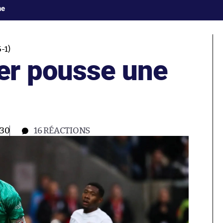
ne
-1)
er pousse une
:30
16
RÉACTIONS