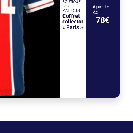
BOUTIQUE
SO -
à partir
MAILLOTS
de
Coffret
78€
collector
« Paris »