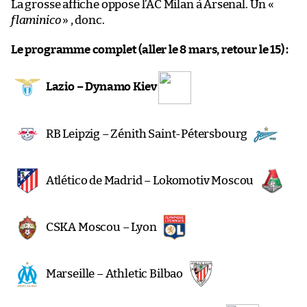
La grosse affiche oppose l’AC Milan à Arsenal. Un «
flaminico
» , donc.
Le programme complet (aller le 8 mars, retour le 15) :
Lazio – Dynamo Kiev
RB Leipzig – Zénith Saint-Pétersbourg
Atlético de Madrid – Lokomotiv Moscou
CSKA Moscou – Lyon
Marseille – Athletic Bilbao