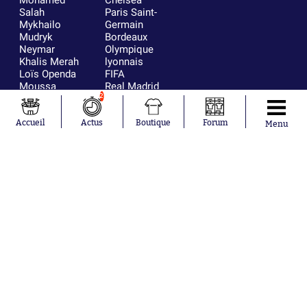
Mohamed
Chelsea
Salah
Paris Saint-
Mykhailo
Germain
Mudryk
Bordeaux
Neymar
Olympique
Khalis Merah
lyonnais
Loïs Openda
FIFA
Moussa
Real Madrid
2
Niakhaté
RC Strasbourg
Nicolás
AC Milan
Tagliafico
France
Accueil
Actus
Boutique
Forum
Menu
Pavel Šulc
RC Lens
Josh Maja
Gauthier Hein