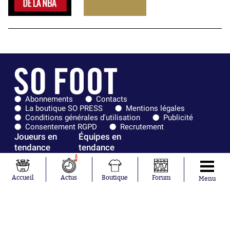
Abonnements
Contacts
La boutique SO PRESS
Mentions légales
Conditions générales d'utilisation
Publicité
Consentement RGPD
Recrutement
Joueurs en
Équipes en
tendance
tendance
1
Khalis Merah
FIFA
Loïs Openda
Real Madrid
Accueil
Actus
Boutique
Forum
Menu
Moussa
Bordeaux
Niakhaté
France
Nicolás
Chelsea
Tagliafico
Paris Saint-
Pavel Šulc
Germain