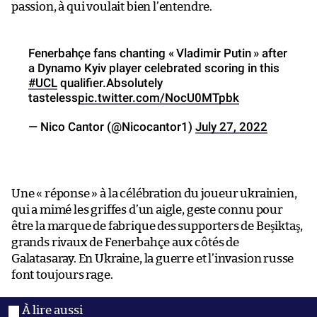
passion, à qui voulait bien l’entendre.
Fenerbahçe fans chanting « Vladimir Putin » after
a Dynamo Kyiv player celebrated scoring in this
#UCL
qualifier.Absolutely
tasteless
pic.twitter.com/NocU0MTpbk
— Nico Cantor (@Nicocantor1)
July 27, 2022
Une « réponse » à la célébration du joueur ukrainien,
qui a mimé les griffes d’un aigle, geste connu pour
être la marque de fabrique des supporters de Beşiktaş,
grands rivaux de Fenerbahçe aux côtés de
Galatasaray. En Ukraine, la guerre et l’invasion russe
font toujours rage.