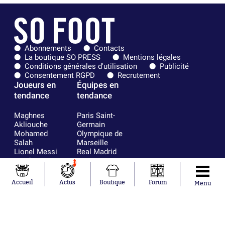
Abonnements
Contacts
La boutique SO PRESS
Mentions légales
Conditions générales d'utilisation
Publicité
Consentement RGPD
Recrutement
Joueurs en
Équipes en
tendance
tendance
Maghnes
Paris Saint-
Akliouche
Germain
Mohamed
Olympique de
Salah
Marseille
Lionel Messi
Real Madrid
Ferrán Torres
FIFA
0
Kilian Corredor
Olympique
Franco
lyonnais
Accueil
Actus
Boutique
Forum
Menu
Mastantuono
AS Monaco
Orel Mangala
FC Barcelone
Rio Mavuba
Argentine
Rodri
RC Strasbourg
Mika Godts
Trabzonspor