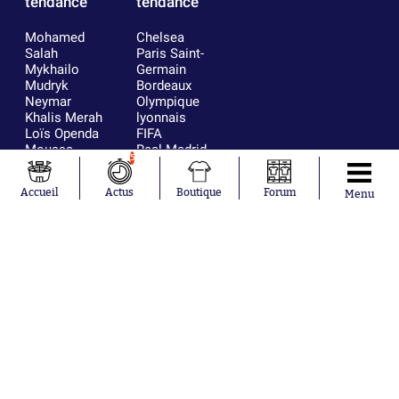
tendance
tendance
Mohamed
Chelsea
Salah
Paris Saint-
Mykhailo
Germain
Mudryk
Bordeaux
Neymar
Olympique
Khalis Merah
lyonnais
Loïs Openda
FIFA
Moussa
Real Madrid
5
Niakhaté
RC Strasbourg
Nicolás
AC Milan
Accueil
Actus
Boutique
Forum
Menu
Tagliafico
France
Pavel Šulc
RC Lens
Josh Maja
Gauthier Hein