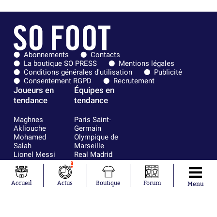
Abonnements
Contacts
La boutique SO PRESS
Mentions légales
Conditions générales d'utilisation
Publicité
Consentement RGPD
Recrutement
Joueurs en
Équipes en
tendance
tendance
Maghnes
Paris Saint-
Akliouche
Germain
Mohamed
Olympique de
Salah
Marseille
Lionel Messi
Real Madrid
Ferrán Torres
FIFA
1
Kilian Corredor
Olympique
Franco
lyonnais
Accueil
Actus
Boutique
Forum
Menu
Mastantuono
AS Monaco
Orel Mangala
FC Barcelone
Rio Mavuba
Argentine
Rodri
RC Strasbourg