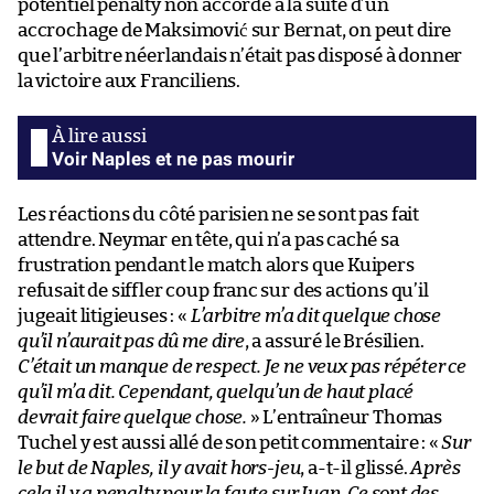
potentiel penalty non accordé à la suite d’un
accrochage de Maksimović sur Bernat, on peut dire
que l’arbitre néerlandais n’était pas disposé à donner
la victoire aux Franciliens.
Voir Naples et ne pas mourir
Les réactions du côté parisien ne se sont pas fait
attendre. Neymar en tête, qui n’a pas caché sa
frustration pendant le match alors que Kuipers
refusait de siffler coup franc sur des actions qu’il
jugeait litigieuses : «
L’arbitre m’a dit quelque chose
qu’il n’aurait pas dû me dire
, a assuré le Brésilien.
C’était un manque de respect. Je ne veux pas répéter ce
qu’il m’a dit. Cependant, quelqu’un de haut placé
devrait faire quelque chose.
» L’entraîneur Thomas
Tuchel y est aussi allé de son petit commentaire : «
Sur
le but de Naples, il y avait hors-jeu
, a-t-il glissé.
Après
cela il y a penalty pour la faute sur Juan. Ce sont des