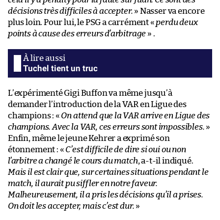
décisions très difficiles à accepter.
» Nasser va encore
plus loin. Pour lui, le PSG a carrément «
perdu deux
points à cause des erreurs d’arbitrage
» .
Tuchel tient un truc
L’expérimenté Gigi Buffon va même jusqu’à
demander l’introduction de la VAR en Ligue des
champions : «
On attend que la VAR arrive en Ligue des
champions. Avec la VAR, ces erreurs sont impossibles.
»
Enfin, même le jeune Kehrer a exprimé son
étonnement : «
C’est difficile de dire si oui ou non
l’arbitre a changé le cours du match
, a-t-il indiqué.
Mais il est clair que, sur certaines situations pendant le
match, il aurait pu siffler en notre faveur.
Malheureusement, il a pris les décisions qu’il a prises.
On doit les accepter, mais c’est dur.
»