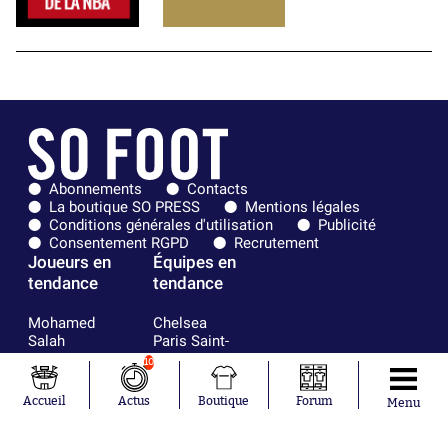
Abonnements
Contacts
La boutique SO PRESS
Mentions légales
Conditions générales d'utilisation
Publicité
Consentement RGPD
Recrutement
Joueurs en
Équipes en
tendance
tendance
Mohamed
Chelsea
Salah
Paris Saint-
Mykhailo
Germain
10
Mudryk
Bordeaux
Neymar
Olympique
Accueil
Actus
Boutique
Forum
Menu
Khalis Merah
lyonnais
Loïs Openda
FIFA