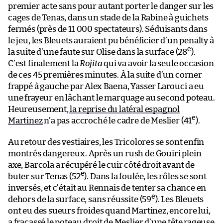
premier acte sans pour autant porter le danger sur les
cages de Tenas, dans un stade de la Rabine à guichets
fermés (près de 11 000 spectateurs). Séduisants dans
le jeu, les Bleuets auraient pu bénéficier d’un penalty à
e
la suite d’une faute sur Olise dans la surface (28
).
C’est finalement la
Rojita
qui va avoir la seule occasion
de ces 45 premières minutes. À la suite d’un corner
frappé à gauche par Alex Baena, Yasser Larouci a eu
une frayeur en lâchant le marquage au second poteau.
Heureusement,
la reprise du latéral espagnol
e
Martinez
n’a pas accroché le cadre de Meslier (41
).
Au retour des vestiaires, les Tricolores se sont enfin
montrés dangereux. Après un rush de Gouiri plein
axe, Barcola a récupéré le cuir côté droit avant de
e
buter sur Tenas (52
). Dans la foulée, les rôles se sont
inversés, et c’était au Rennais de tenter sa chance en
e
dehors de la surface, sans réussite (59
). Les Bleuets
ont eu des sueurs froides quand Martinez, encore lui,
a fracassé le poteau droit de Meslier d’une tête rageuse