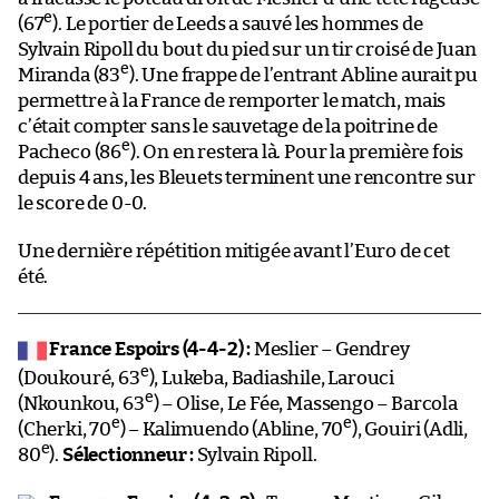
e
(67
). Le portier de Leeds a sauvé les hommes de
Sylvain Ripoll du bout du pied sur un tir croisé de Juan
e
Miranda (83
). Une frappe de l’entrant Abline aurait pu
permettre à la France de remporter le match, mais
c’était compter sans le sauvetage de la poitrine de
e
Pacheco (86
). On en restera là. Pour la première fois
depuis 4 ans, les Bleuets terminent une rencontre sur
le score de 0-0.
Une dernière répétition mitigée avant l’Euro de cet
été.
France Espoirs (4-4-2) :
Meslier – Gendrey
e
(Doukouré, 63
), Lukeba, Badiashile, Larouci
e
(Nkounkou, 63
) – Olise, Le Fée, Massengo – Barcola
e
e
(Cherki, 70
) – Kalimuendo (Abline, 70
), Gouiri (Adli,
e
80
).
Sélectionneur :
Sylvain Ripoll.