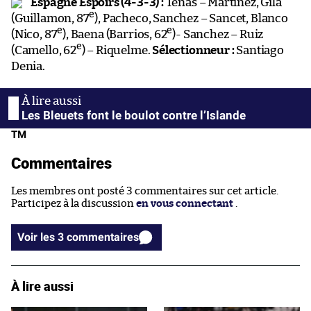
Espagne Espoirs (4-3-3) :
Tenas – Martinez, Gila
e
(Guillamon, 87
), Pacheco, Sanchez – Sancet, Blanco
e
e
(Nico, 87
), Baena (Barrios, 62
)- Sanchez – Ruiz
e
(Camello, 62
) – Riquelme.
Sélectionneur :
Santiago
Denia.
Les Bleuets font le boulot contre l’Islande
TM
Commentaires
Les membres ont posté 3 commentaires sur cet article.
Participez à la discussion
en vous connectant
.
Voir les 3 commentaires
À lire aussi