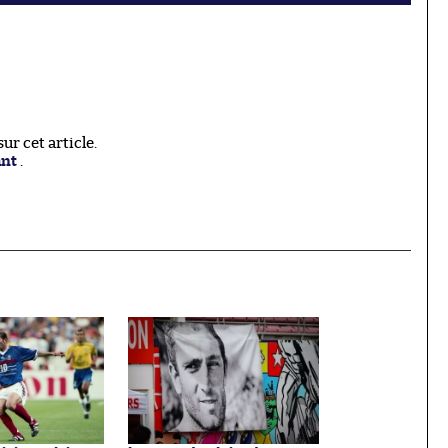
r cet article.
ant
.