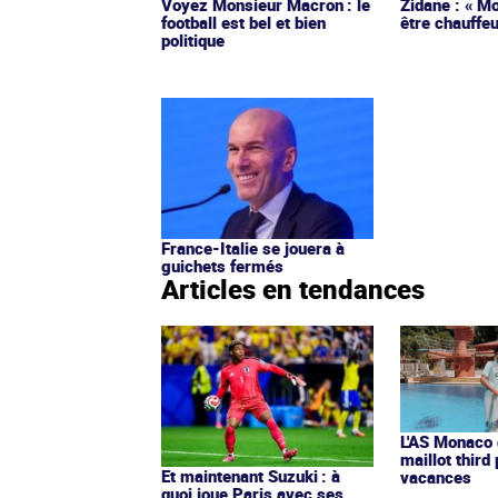
Voyez Monsieur Macron : le
Zidane : « Mo
football est bel et bien
être chauffeu
politique
France-Italie se jouera à
guichets fermés
Articles en tendances
L'AS Monaco d
maillot third
Et maintenant Suzuki : à
vacances
quoi joue Paris avec ses