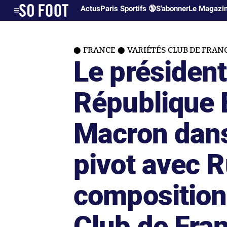
Actus
Paris Sportifs 🔞
S'abonner
Le Magazi
FRANCE
VARIÉTÉS CLUB DE FRAN
Le président
République
Macron dans
pivot avec Ru
composition
Club de Fra