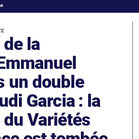
ne
CE
 de la
 Emmanuel
 un double
di Garcia : la
 du Variétés
nce est tombée