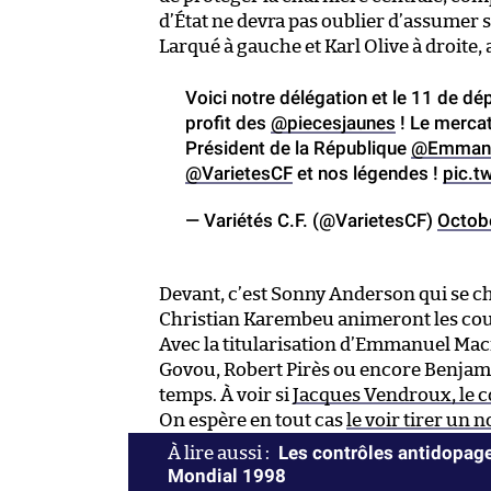
d’État ne devra pas oublier d’assumer s
Larqué à gauche et Karl Olive à droite,
Voici notre délégation et le 11 de d
profit des
@piecesjaunes
! Le mercat
Président de la République
@Emmanu
@VarietesCF
et nos légendes !
pic.t
— Variétés C.F. (@VarietesCF)
Octob
Devant, c’est Sonny Anderson qui se cha
Christian Karembeu animeront les coul
Avec la titularisation d’Emmanuel Mac
Govou, Robert Pirès ou encore Benjam
temps. À voir si
Jacques Vendroux, le 
On espère en tout cas
le voir tirer un 
Les contrôles antidopage
Mondial 1998