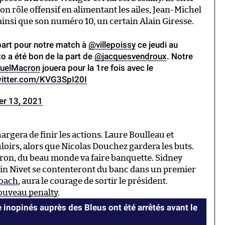
on rôle offensif en alimentant les ailes, Jean-Michel
 ainsi que son numéro 10, un certain Alain Giresse.
épart pour notre match à
@villepoissy
ce jeudi au
o a été bon de la part de
@jacquesvendroux
. Notre
elMacron
jouera pour la 1re fois avec le
witter.com/KVG3SpI20I
er 13, 2021
rgera de finir les actions. Laure Boulleau et
oirs, alors que Nicolas Douchez gardera les buts.
ron, du beau monde va faire banquette. Sidney
in Nivet se contenteront du banc dans un premier
coach
, aura le courage de sortir le président.
nouveau penalty
.
 inopinés auprès des Bleus ont été arrêtés avant le