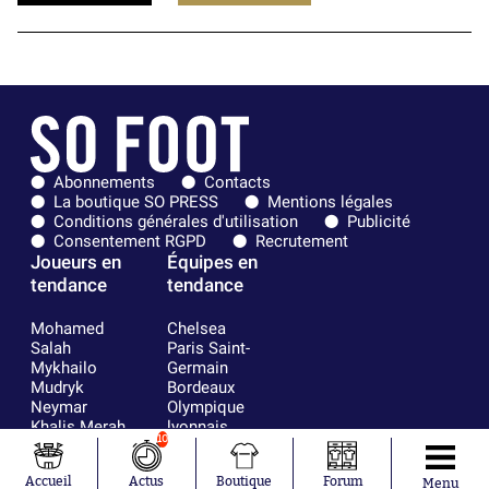
Abonnements
Contacts
La boutique SO PRESS
Mentions légales
Conditions générales d'utilisation
Publicité
Consentement RGPD
Recrutement
Joueurs en
Équipes en
tendance
tendance
Mohamed
Chelsea
Salah
Paris Saint-
Mykhailo
Germain
Mudryk
Bordeaux
Neymar
Olympique
Khalis Merah
lyonnais
10
Loïs Openda
FIFA
Moussa
Real Madrid
Accueil
Actus
Boutique
Forum
Niakhaté
RC Strasbourg
Menu