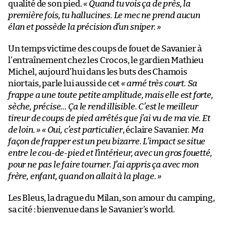
qualité de son pied.
« Quand tu vois ça de près, la
première fois, tu hallucines. Le mec ne prend aucun
élan et possède la précision d’un sniper. »
Un temps victime des coups de fouet de Savanier à
l’entraînement chez les Crocos, le gardien Mathieu
Michel, aujourd’hui dans les buts des Chamois
niortais, parle lui aussi de cet
« armé très court. Sa
frappe a une toute petite amplitude, mais elle est forte,
sèche, précise… Ça le rend illisible. C’est le meilleur
tireur de coups de pied arrêtés que j’ai vu de ma vie. Et
de loin. »
« Oui, c’est particulier
, éclaire Savanier.
Ma
façon de frapper est un peu bizarre. L’impact se situe
entre le cou-de-pied et l’intérieur, avec un gros fouetté,
pour ne pas le faire tourner. J’ai appris ça avec mon
frère, enfant, quand on allait à la plage. »
Les Bleus, la drague du Milan, son amour du camping,
sa cité : bienvenue dans le Savanier’s world.