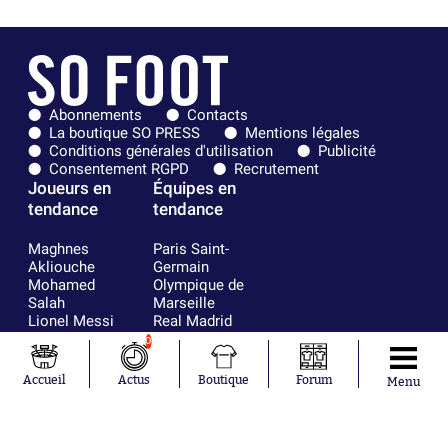
Abonnements
Contacts
La boutique SO PRESS
Mentions légales
Conditions générales d'utilisation
Publicité
Consentement RGPD
Recrutement
Joueurs en
Équipes en
tendance
tendance
Maghnes
Paris Saint-
Akliouche
Germain
Mohamed
Olympique de
Salah
Marseille
Lionel Messi
Real Madrid
Ferrán Torres
FIFA
0
Kilian Corredor
Olympique
Franco
lyonnais
Accueil
Actus
Boutique
Forum
Menu
Mastantuono
AS Monaco
Orel Mangala
FC Barcelone
Rio Mavuba
Argentine
Rodri
RC Strasbourg