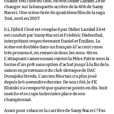
chaîne YouTube du club, on voit Didier Lamkel Zé se
changer sur la banquette arrière de la 406 de Samy
Naceri. Une scène tirée du quatrième film de la saga
Taxi
, sorti en 2007.
Ici, Djibril Cissé est remplacé par Didier Lamkel Zé et
est conduit par Samy Naceri et Frédéric Diefenthal,
interprétant respectivement Daniel et Émilien. La
scène est doublée dans un français à l’accent russe
très prononcé, on remercie donc les sous-titres.
L’attaquant camerounais rejoint la Mère Patrie sous la
forme d’un prêt sans option d’achat jusqu’à la fin de la
saison en provenance du club slovaque de DAC
Dunajska Streda. L’ancien Niortais n’a plus joué
depuis le 6 novembre dernier. De son côté, le FK
Khimki n’a remporté que quatorze points en dix-huit
matchs et occupe la dernière place de son
championnat.
Assez pour relancer la carrière de Samy Naceri ? Pas