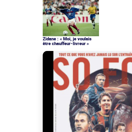
Zidane : « Moi, je voulais
être chauffeur-livreur »