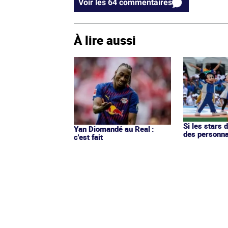
Voir les 64 commentaires
À lire aussi
Si les stars 
Yan Diomandé au Real :
des personn
c'est fait