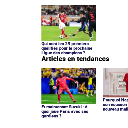
Qui sont les 29 premiers
qualifiés pour la prochaine
Ligue des champions ?
Articles en tendances
Pourquoi Nap
son écusson 
Et maintenant Suzuki : à
nouveau mail
quoi joue Paris avec ses
gardiens ?