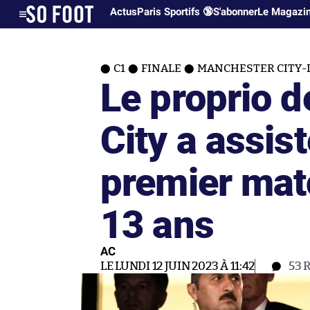
Actus
Paris Sportifs 🔞
S'abonner
Le Magazi
C1
FINALE
MANCHESTER CITY-I
Le proprio 
City a assis
premier mat
13 ans
AC
LE LUNDI 12 JUIN 2023 À 11:42
53