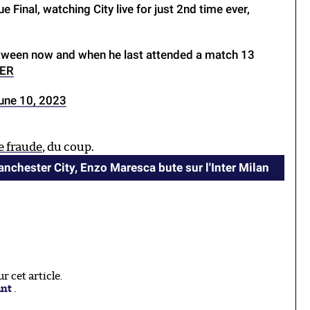
 Final, watching City live for just 2nd time ever,
between now and when he last attended a match 13
GER
une 10, 2023
e fraude
, du coup.
nchester City, Enzo Maresca bute sur l'Inter Milan
 cet article.
ant
.