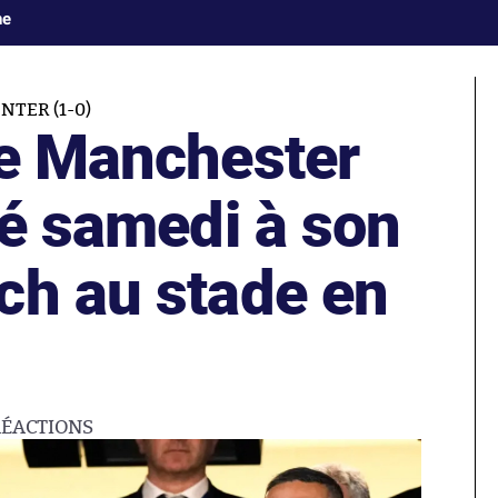
ne
NTER (1-0)
de Manchester
té samedi à son
ch au stade en
RÉACTIONS