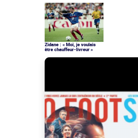
Zidane : « Moi, je voulais
être chauffeur-livreur »