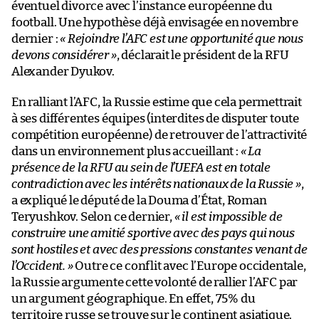
éventuel divorce avec l’instance européenne du
football. Une hypothèse déjà envisagée en novembre
dernier :
« Rejoindre l’AFC est une opportunité que nous
devons considérer »
, déclarait le président de la RFU
Alexander Dyukov.
En ralliant l’AFC, la Russie estime que cela permettrait
à ses différentes équipes (interdites de disputer toute
compétition européenne) de retrouver de l’attractivité
dans un environnement plus accueillant :
« La
présence de la RFU au sein de l’UEFA est en totale
contradiction avec les intérêts nationaux de la Russie »
,
a expliqué le député de la Douma d’État, Roman
Teryushkov. Selon ce dernier,
« il est impossible de
construire une amitié sportive avec des pays qui nous
sont hostiles et avec des pressions constantes venant de
l’Occident. »
Outre ce conflit avec l’Europe occidentale,
la Russie argumente cette volonté de rallier l’AFC par
un argument géographique. En effet, 75% du
territoire russe se trouve sur le continent asiatique.