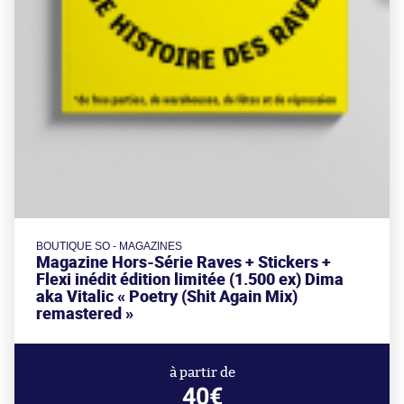
BOUTIQUE SO - MAGAZINES
Magazine Hors-Série Raves + Stickers +
Flexi inédit édition limitée (1.500 ex) Dima
aka Vitalic « Poetry (Shit Again Mix)
remastered »
à partir de
40€