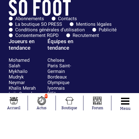
Abonnements
Contacts
La boutique SO PRESS
Mentions légales
Conditions générales d'utilisation
Publicité
Consentement RGPD
Recrutement
Joueurs en
Équipes en
tendance
tendance
Mohamed
Chelsea
Salah
Paris Saint-
Mykhailo
Germain
Mudryk
Bordeaux
Neymar
Olympique
Khalis Merah
lyonnais
Loïs Openda
FIFA
10
Moussa
Real Madrid
Niakhaté
RC Strasbourg
Accueil
Actus
Boutique
Forum
Menu
Nicolás
AC Milan
Tagliafico
France
Pavel Šulc
RC Lens
Josh Maja
Gauthier Hein