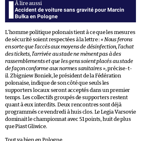
Accident de voiture sans gravité pour Marcin
Bułka en Pologne
L’homme politique polonais tient à ce que les mesures
de sécurité soient respectées à la lettre :
« Nous ferons
en sorte que l’accès aux moyens de désinfection, l’achat
des tickets, l’arrivée au stade ne mènent pas à des
rassemblements et que les gens soient placés au stade
de façon conforme aux normes sanitaires »
, précise-t-
il. Zbigniew Boniek, le président de la Fédération
polonaise, indique de son côté que seuls les
supporters locaux seront acceptés dans un premier
temps. Les collectifs groupés de supporters restent
quant à eux interdits. Deux rencontres sont déjà
programmés ce vendredi à huis clos. Le Legia Varsovie
dominait le championnat avec 51 points, huit de plus
que Piast Gliwice.
Tout va bien en Pologne.