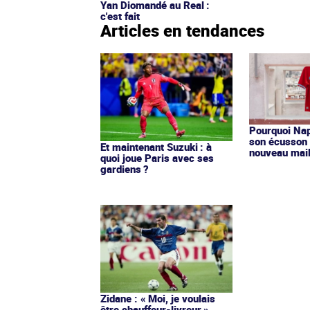
Yan Diomandé au Real :
c'est fait
Articles en tendances
Pourquoi Nap
son écusson 
Et maintenant Suzuki : à
nouveau mail
quoi joue Paris avec ses
gardiens ?
Zidane : « Moi, je voulais
être chauffeur-livreur »