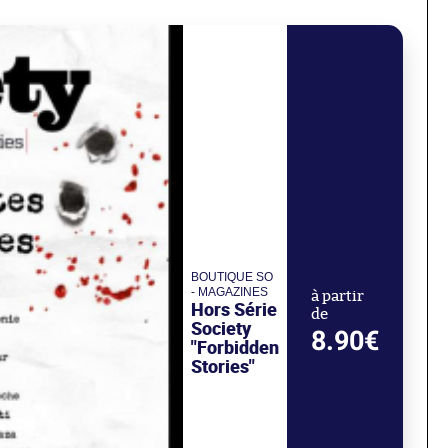
BOUTIQUE SO
- MAGAZINES
à partir
Hors Série
de
Society
8.90€
"Forbidden
Stories"