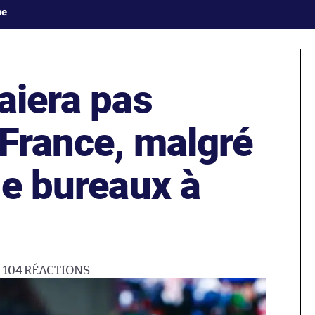
ne
aiera pas
 France, malgré
de bureaux à
104
RÉACTIONS