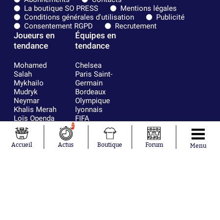
La boutique SO PRESS
Mentions légales
Conditions générales d'utilisation
Publicité
Consentement RGPD
Recrutement
Joueurs en
Équipes en
tendance
tendance
Mohamed
Chelsea
Salah
Paris Saint-
Mykhailo
Germain
Mudryk
Bordeaux
Neymar
Olympique
Khalis Merah
lyonnais
Loïs Openda
FIFA
Moussa
Real Madrid
2
Niakhaté
RC Strasbourg
Nicolás
AC Milan
Accueil
Actus
Boutique
Forum
Menu
Tagliafico
France
Pavel Šulc
RC Lens
Josh Maja
Gauthier Hein