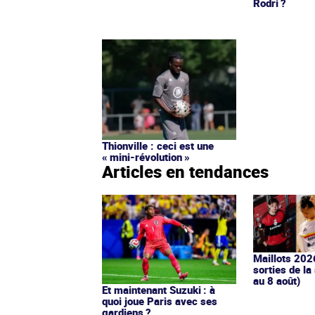
Rodri ?
Thionville : ceci est une
« mini-révolution »
Articles en tendances
Maillots 202
sorties de la
au 8 août)
Et maintenant Suzuki : à
quoi joue Paris avec ses
gardiens ?