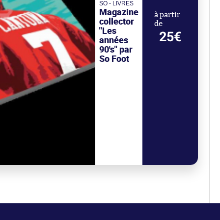
SO - LIVRES
Magazine
à partir
collector
de
"Les
25€
années
90's" par
So Foot