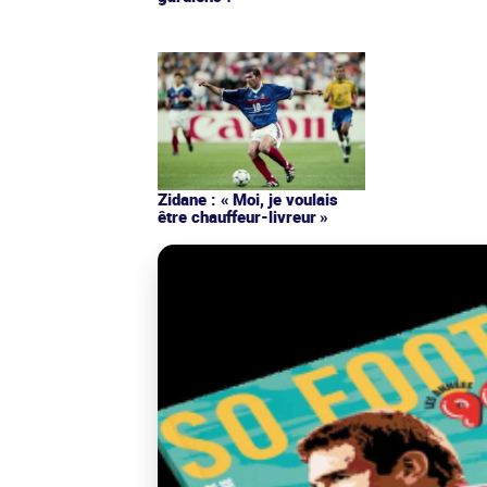
Zidane : « Moi, je voulais
être chauffeur-livreur »