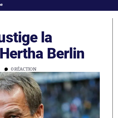
ne
stige la
 Hertha Berlin
0
RÉACTION