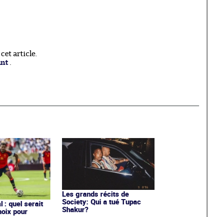
et article.
ant
.
Les grands récits de
Society: Qui a tué Tupac
 : quel serait
Shakur?
hoix pour