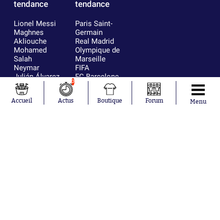
tendance
tendance
Lionel Messi
Paris Saint-
Maghnes
Germain
Akliouche
Real Madrid
Mohamed
Olympique de
Salah
Marseille
Neymar
FIFA
Julián Álvarez
FC Barcelone
0
Ferrán Torres
Argentine
Kilian Corredor
Olympique
Accueil
Actus
Boutique
Forum
Franco
lyonnais
Menu
Mastantuono
AS Monaco
Orel Mangala
RC Strasbourg
Rio Mavuba
Trabzonspor