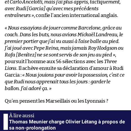
et Carlo Ancelotti, mais j’ai plus appris, tactiquement,
avec Rudi [Garcia] qu’avec mes précédents
entraîneurs »
, confie l’ancien international anglais.
« Nous essayions de jouer comme Barcelone, grâce au
coach. Dans les buts, nous avions Mickaël Landreau, le
premier portier que j’ai vu aussi à l’aise balle au pied.
J’ai joué avec Pepe Reina, mais jamais Roy Hodgson ou
Rafa [Benítez] ne se sont servis de son jeu au pied »
,
poursuit l’homme aux 56 sélections avec les
Three
Lions
. Il achève ensuite sa déclaration d’amour à Rudi
Garcia :
« Nous jouions pour avoir la possession, c’est ce
que Rudi nous apprenait tous les jours : garder le
ballon. J’ai adoré ça. »
Qu’en pensent les Marseillais ou les Lyonnais ?
Thomas Meunier charge Olivier Létang à propos de
sa non-prolongation