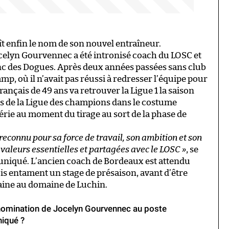
aît enfin le nom de son nouvel entraîneur.
ocelyn Gourvennec a été intronisé coach du LOSC et
anc des Dogues. Après deux années passées sans club
, où il n’avait pas réussi à redresser l’équipe pour
français de 49 ans va retrouver la Ligue 1 la saison
ies de la Ligue des champions dans le costume
série au moment du tirage au sort de la phase de
reconnu pour sa force de travail, son ambition et son
valeurs essentielles et partagées avec le LOSC »
, se
uniqué. L’ancien coach de Bordeaux est attendu
lois entament un stage de présaison, avant d’être
aine au domaine de Luchin.
 nomination de Jocelyn Gourvennec au poste
niqué ?