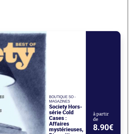
BOUTIQUE SO -
MAGAZINES
Society Hors-
série Cold
à partir
Cases :
de
Affaires
8.90€
mystérieuses,