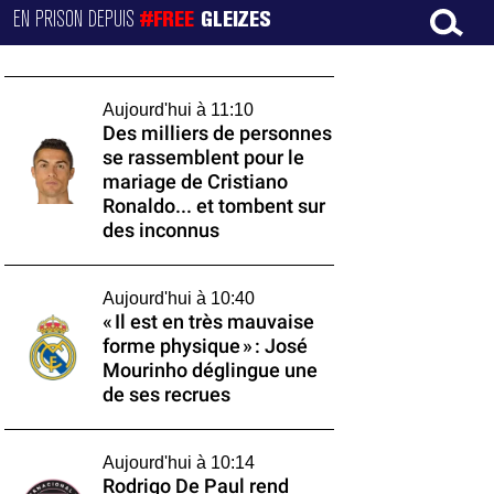
EN PRISON DEPUIS
#FREE
GLEIZES
Aujourd'hui à 11:10
Des milliers de personnes
se rassemblent pour le
mariage de Cristiano
Ronaldo... et tombent sur
des inconnus
Aujourd'hui à 10:40
« Il est en très mauvaise
forme physique » : José
Mourinho déglingue une
de ses recrues
Aujourd'hui à 10:14
Rodrigo De Paul rend