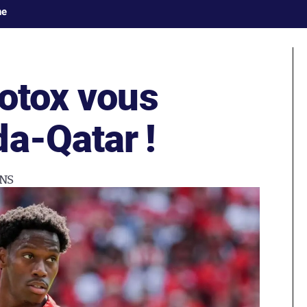
ne
ootox vous
a-Qatar !
NS