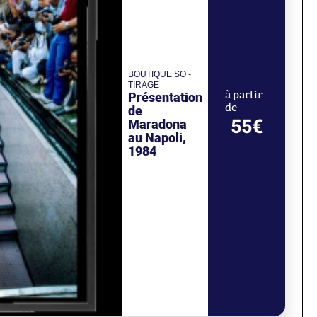
BOUTIQUE SO -
TIRAGE
Présentation
à partir
de
de
55€
Maradona
au Napoli,
1984