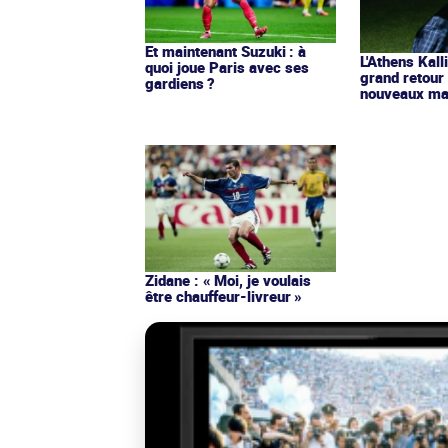
Et maintenant Suzuki : à
L'Athens Kall
quoi joue Paris avec ses
grand retour
gardiens ?
nouveaux mai
Zidane : « Moi, je voulais
être chauffeur-livreur »