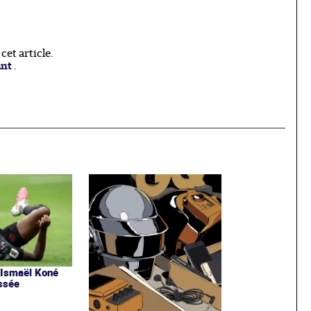
et article.
ant
.
d’Ismaël Koné
assée