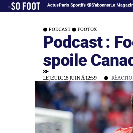
Actus
Paris Sportifs 🔞
S'abonner
Le Magazi
PODCAST
FOOTOX
Podcast : F
spoile Canad
SF
LE JEUDI 18 JUIN À 12:59
RÉACTIO