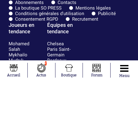
Abonnements
Contacts
La boutique SO PRESS
Mentions légales
Conditions générales d'utilisation
Publicité
Consentement RGPD
Recrutement
Joueurs en
Équipes en
tendance
tendance
Mohamed
Chelsea
Salah
Paris Saint-
Mykhailo
Germain
Mudryk
Bordeaux
2
Neymar
Olympique
Khalis Merah
lyonnais
Accueil
Actus
Boutique
Forum
Menu
Loïs Openda
FIFA
Moussa
Real Madrid
Niakhaté
RC Strasbourg
Nicolás
AC Milan
Tagliafico
France
Pavel Šulc
RC Lens
Josh Maja
Gauthier Hein