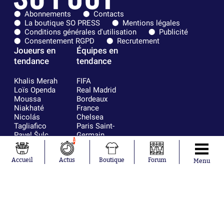
Abonnements
Contacts
La boutique SO PRESS
Mentions légales
Conditions générales d'utilisation
Publicité
Consentement RGPD
Recrutement
Joueurs en
Équipes en
tendance
tendance
Khalis Merah
FIFA
Loïs Openda
Real Madrid
Moussa
Bordeaux
Niakhaté
France
Nicolás
Chelsea
Tagliafico
Paris Saint-
Pavel Šulc
Germain
1
Gauthier Hein
Olympique
Lionel Messi
lyonnais
Accueil
Actus
Boutique
Forum
Gonzalo
AC Milan
Menu
García Torres
RC Strasbourg
Gio Reyna
RC Lens
Leandro
Paredes