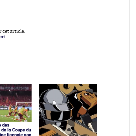
cet article.
ant
.
e des
s de la Coupe du
ine licencie son