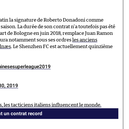
atin la signature de Roberto Donadoni comme
 saison. La durée de son contrat n’a toutefois pas été
départ de Bologne en juin 2018, remplace Juan Ramon
Il aura notamment sous ses ordres
les anciens
elnæs
. Le Shenzhen FC est actuellement quinzième
hinesesuperleague2019
 30, 2019
s, les tacticiens italiens influencent le monde.
nt un contrat record