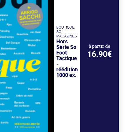
BOUTIQUE
SO -
MAGAZINES
Hors
Série So
à partir de
Foot
16.90€
Tactique
-
réédition
1000 ex.