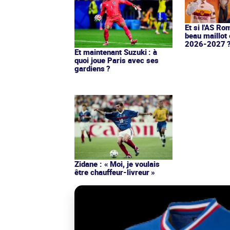
Et si l'AS Ro
beau maillot 
2026-2027 
Et maintenant Suzuki : à
quoi joue Paris avec ses
gardiens ?
Zidane : « Moi, je voulais
être chauffeur-livreur »