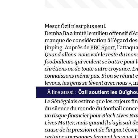
Mesut Özil n’est plus seul.
Demba Ba a imité le milieu offensif d’
manque de considération à l’égard des
Jinping. Auprès de
BBC Sport
, l’attaqu
Quand allons-nous voir le reste du mond
footballeurs qui veulent se battre pour 
chrétiens ou de toute autre croyance. E
connaissons même pas. Si on se réunit e
levons, les gens se lèvent avec nous »
, i
Özil soutient les Ouïgho
Le Sénégalais estime que les enjeux fin
du silence du monde du football concer
un risque financier pour Black Lives Mat
Lives Matter, mais quand il s’agissait d
cause de la pression et de l’impact écon
certaines personnes ferment les yeux. L’