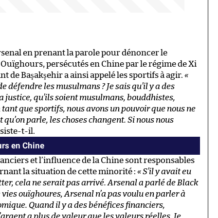
Arsenal en prenant la parole pour dénoncer le
 Ouïghours, persécutés en Chine par le régime de Xi
ant de Başakşehir a ainsi appelé les sportifs à agir.
«
e défendre les musulmans ? Je sais qu’il y a des
la justice, qu’ils soient musulmans, bouddhistes,
n tant que sportifs, nous avons un pouvoir que nous ne
t qu’on parle, les choses changent. Si nous nous
nsiste-t-il.
urs en Chine
anciers et l’influence de la Chine sont responsables
nant la situation de cette minorité :
« S’il y avait eu
ter, cela ne serait pas arrivé. Arsenal a parlé de Black
e vies ouïghoures, Arsenal n’a pas voulu en parler à
omique. Quand il y a des bénéfices financiers,
argent a plus de valeur que les valeurs réelles. Je