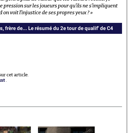
 pression sur les joueurs pour qu’ils ne s’impliquent
on voit l’injustice de ses propres yeux ? »
s, frère de... Le résumé du 2e tour de qualif' de C4
r cet article.
ant
.