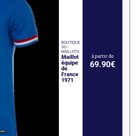
BOUTIQUE
SO -
MAILLOTS
Maillot
à partir de
équipe
69.90€
de
France
1971