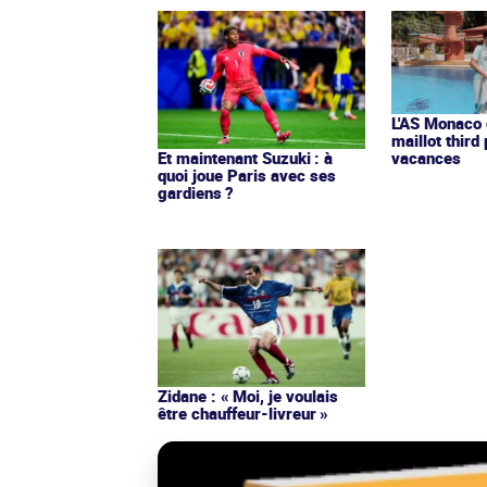
L'AS Monaco d
maillot third
Et maintenant Suzuki : à
vacances
quoi joue Paris avec ses
gardiens ?
Zidane : « Moi, je voulais
être chauffeur-livreur »