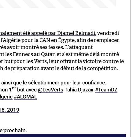
inalement été appelé par Djamel Belmadi
, vendredi
 l’Algérie pour la CAN en Égypte, afin de remplacer
rès avoir montré ses fesses. L’attaquant
t les Fennecs au Qatar, et s’est même déjà montré
r but pour les Verts, leur offrant la victoire contre le
ch de préparation avant le début de la compétition.
ainsi que le sélectionneur pour leur confiance.
er
mon 1
but avec
@LesVerts
Tahia Djazaïr
#TeamDZ
gerie
#ALGMAL
16, 2019
e prochain.