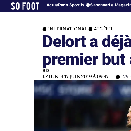
Actus
Paris Sportifs 🔞
S'abonner
Le Magazi
INTERNATIONAL
ALGÉRIE
Delort a dé
premier but 
BD
LE LUNDI 17 JUIN 2019 À 09:47
25