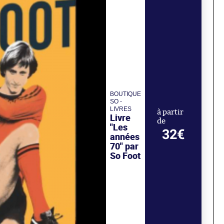
BOUTIQUE
SO -
LIVRES
à partir
Livre
de
"Les
32€
années
70" par
So Foot