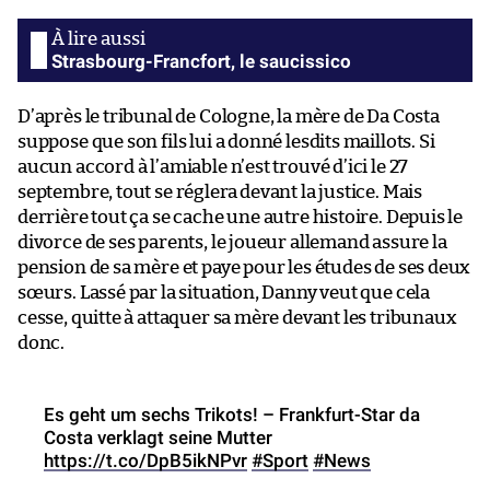
Strasbourg-Francfort, le saucissico
D’après le tribunal de Cologne, la mère de Da Costa
suppose que son fils lui a donné lesdits maillots. Si
aucun accord à l’amiable n’est trouvé d’ici le 27
septembre, tout se réglera devant la justice. Mais
derrière tout ça se cache une autre histoire. Depuis le
divorce de ses parents, le joueur allemand assure la
pension de sa mère et paye pour les études de ses deux
sœurs. Lassé par la situation, Danny veut que cela
cesse, quitte à attaquer sa mère devant les tribunaux
donc.
Es geht um sechs Trikots! – Frankfurt-Star da
Costa verklagt seine Mutter
https://t.co/DpB5ikNPvr
#Sport
#News